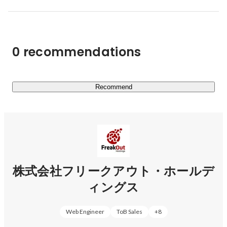
械に置き換えること」であるとするなら、我々フリークア
ウトは流行り言葉に惑わされず、引き続き「人間では不可
能だったことを機械によって可能とし、それによってこれ
までなかった新しい仕事を人に提供する」を目指します。

0 recommendations
■「Accept change, transform yourself.」 / （FY24-26 中期
経営計画達成に向けたグローバル統一グループスローガ
ン）

Recommend
　グローバルマーケティイングカンパニーとしての更なる
進化。世界に通用するモノづくり（ソフトウェア、ハード
ウェア）企業へ

▼中期経営計画

https://www.fout.co.jp/ir/irnews/202312/
株式会社フリークアウト・ホールデ
ィングス
　□各フォーカス領域における事業戦略の概要

　　■プロダクトのグローバル化：日本発のプロダクトを
北米経由でグローバルへ展開

Web Engineer
ToB Sales
+
8
　　■インフルエンサーマーケティング：グループ化した