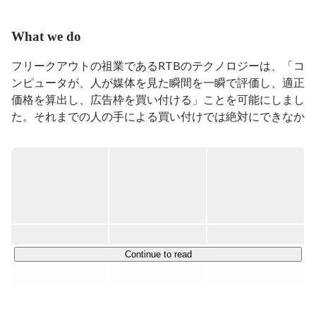
What we do
フリークアウトの祖業であるRTBのテクノロジーは、「コ
ンピュータが、人が媒体を見た瞬間を一瞬で評価し、適正
価格を算出し、広告枠を買い付ける」ことを可能にしまし
た。それまでの人の手による買い付けでは絶対にできなか
ったこの手法が可能になったことで、広告業界には、「ア
ドテク（広告テクノロジー）」と言われる新しいマーケッ
トと、多くの職種が誕生しました。

この経験から、当社のミッションは「人に人らしい仕事
を」とし、機械が人間の仕事を奪うのでなく、機械によっ
て人間の新しい仕事を作り出すことを可能にするようなビ
ジネスの創生を目標としてきました。

Continue to read
昨今DXというキーワードが流行り言葉になっています
が、このキーワードが意味するところが、「人の仕事を機