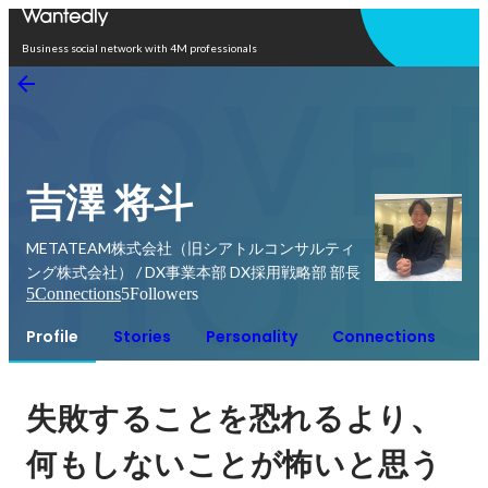
Open in app
Business social network with 4M professionals
吉澤 将斗
METATEAM株式会社（旧シアトルコンサルティ
ング株式会社） / DX事業本部 DX採用戦略部 部長
5
Connections
5
Followers
Profile
Stories
Personality
Connections
、
失敗することを恐れるより
何もしないことが怖いと思う