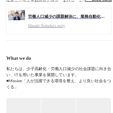
池袋エリアの店舗統括を経て、本社マーケティング部にて
顧客満足度向上に向けた全体戦略の立案。株式会社ビービ
ットにてコンサルタントとして複数業界の改善に従事。

労働人口減少の課題解決に、業務自動化で貢献する【CEOインタビュー】
2014年に医療機関の経営管理を経て、店舗型ビジネス・医
療・介護の複数領域で共通したアナログな業務改善を目指
Masaki Notsuka's story
し、勤務シフト自動作成サービスShiftmationをローンチ。

【休日の過ごし方】

料理をしたり、クロスバイクで出かけたりしています。

新婚なので、妻と緑の多い公園を散歩することも毎週の楽
しみです。
What we do
私たちは、少子高齢化・労働人口減少の社会課題に向き合
い、ITを用いた事業を展開しています。

◾️Mission「人が活躍できる環境を整え、より良い社会をつ
くる」

◾️Vision「しくみをつくり、人が人に向きあう仕事を支え
る」

▍企業の未来を支える挑戦
