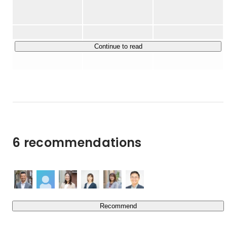
わたしたちは、現場の負担が非常に大きいシフト作成の
「自動化」から事業を開始しました。

難易度の高い領域ですが、シフト作成のしくみを抜本的に
変えることで、組織全体の課題解決を目指したのです。

Continue to read
現場の負担軽減・組織全体の効率化・人材育成の強化を同
時に実現する。

シフトメーションは、 シフト作成を「作業」ではなく
「戦略」に変えることで、企業の未来を支えていきます。

▍勤務シフト自動作成サービス「Shiftmation」

東証プライム上場企業や国立大学法人をはじめ、多くの皆
6 recommendations
https://www.shiftmation.com/
▍「Shiftmation」が選ばれる理由

①自動作成は最短2秒！

② ワンクリックで圧倒的な【納得感】のあるシフトを作
Recommend
成

③ 7日間かかる複雑なシフトの最終決定までが、数時間