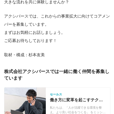
大きな流れを共に体験しませんか？
アクシバースでは、これからの事業拡大に向けてコアメン
バーを募集しています。
まずはお気軽にお話しましょう。
ご応募お待ちしております！
取材・構成：杉本友美
株式会社アクシバースでは一緒に働く仲間を募集し
ています
セールス
働き方に変革を起こすテクノ
ロジーを届ける！2人目のセー
私たちは、「人が活躍できる環境を整
ルスメンバーを募集！
え、より良い社会をつくる」 をミッショ