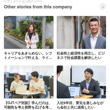
「Shiftmation」ならではです！ ▍動画で
シフトメーションのメンバー
わかる「Shiftmation」
Other stories from this company
https://youtu.be/GDikolTViNA
キャリアをあきらめない。シフ
社会性と経済性を両立し、ビジ
トメーションで叶える、ライフ
ネスで社会課題を解決したい
ステージの変化に合わせた働き
方
【OJTペア対談】学んだのは、
入社6年目、変化を楽しみなが
可能性を考え視野を広げる考え
ら会社と共に成長したい