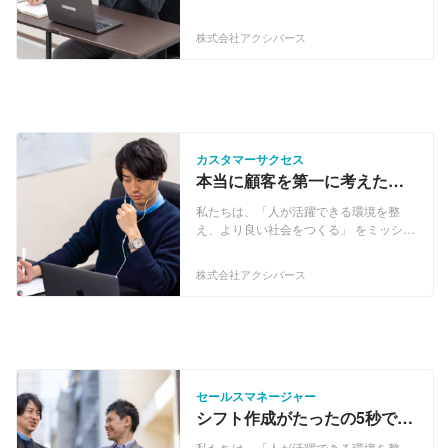
ンに、様々な業界の業務効率化を実現す
るサービスを開発しています。 ▍勤務シ
株式会社アクシバース
フト自動作成サービス「Shiftmation」
500店舗以上に導入済み！ 【主な導入法
人】 ・ミュゼプラチナム（美容）※全国
導入済 ・MARK STYLER（アパレル）※
全国導入済 ・医療法人恵真会（医療/介
護） └ 幅広い業種・規模感の法人に選ば
れる、新しいシフト自動作成プロダクト
カスタマーサクセス
です。 ▍「Shiftmation」が選ばれる理由
本当に顧客を第一に考えた
①自動作成は最短2秒！ ② ワンクリック
い！そんなCSのコアメンバー
で圧倒的な【納得感】のあるシフトを作
私たちは、「人が活躍できる環境を整
を探しています！
成 ③ 7日間かかる複雑なシフトの最終決
え、より良い社会をつくる」 をミッショ
定までが、数時間で！（9割の時間削減
ンに、様々な業界の業務効率化を実現す
を実現） └「Shiftmation」は『連勤日数
るサービスを開発しています。 ▍勤務シ
株式会社アクシバース
の制限』『資格や役割に応じた出勤人
フト自動作成サービス「Shiftmation」
数』などを考慮したシフトの自動作成を
500店舗以上に導入済み！ 【主な導入法
可能にします！ 単純な『希望シフト』だ
人】 ・ミュゼプラチナム（美容）※全国
けではなく、 人がシフトを作成する時に
導入済 ・MARK STYLER（アパレル）※
考慮する 「このメンバーで運営できる
全国導入済 ・医療法人恵真会（医療/介
か？」 「ベテラン・新人の偏りがない
護） └ 幅広い業種・規模感の法人に選ば
か？」など、 様々な要素を反映したシフ
れる、新しいシフト自動作成プロダクト
セールスマネージャー
トを1クリックで作成できるのは、
です。 ▍「Shiftmation」が選ばれる理由
シフト作成がたったの5秒で!?
「Shiftmation」ならではです！ ▍動画で
①自動作成は最短2秒！ ② ワンクリック
急成長スタートアップでセー
わかる「Shiftmation」
で圧倒的な【納得感】のあるシフトを作
私たちは、「人が活躍できる環境を整