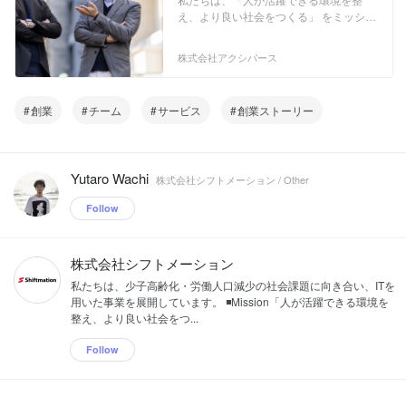
ルス統括募集！
https://youtu.be/GDikolTViNA
成 ③ 7日間かかる複雑なシフトの最終決
え、より良い社会をつくる」 をミッショ
定までが、数時間で！（9割の時間削減
ンに、様々な業界の業務効率化を実現す
を実現） └「Shiftmation」は『連勤日数
るサービスを開発しています。 ▍勤務シ
株式会社アクシバース
の制限』『資格や役割に応じた出勤人
フト自動作成サービス「Shiftmation」
数』などを考慮したシフトの自動作成を
540店舗に導入済み！ 【主な導入法人】
可能にします！ 単純な『希望シフト』だ
・ミュゼプラチナム（美容）※全国導入
創業
チーム
サービス
創業ストーリー
けではなく、 人がシフトを作成する時に
済 ・MARK STYLER（アパレル）※全国
考慮する 「このメンバーで運営できる
導入済 ・医療法人恵真会（医療/介護）
か？」 「ベテラン・新人の偏りがない
└ 幅広い業種・規模感の法人に選ばれ
か？」など、 様々な要素を反映したシフ
る、新しいシフト自動作成プロダクトで
Yutaro Wachi
トを1クリックで作成できるのは、
す。 ▍「Shiftmation」が選ばれる理由 ①
株式会社シフトメーション / Other
「Shiftmation」ならではです！ ▍動画で
自動作成は最短2秒！ ② ワンクリックで
Follow
わかる「Shiftmation」
圧倒的な【納得感】のあるシフトを作成
https://youtu.be/GDikolTViNA
③ 7日間かかる複雑なシフトの最終決定
までが、数時間で！（9割の時間削減を
実現） └「Shiftmation」は『連勤日数の
株式会社シフトメーション
制限』『資格や役割に応じた出勤人数』
私たちは、少子高齢化・労働人口減少の社会課題に向き合い、ITを
などを考慮したシフトの自動作成を可能
用いた事業を展開しています。 ◾️Mission「人が活躍できる環境を
にします！ 単純な『希望シフト』だけで
整え、より良い社会をつ...
はなく、 人がシフトを作成する時に考慮
する 「このメンバーで運営できるか？」
Follow
「ベテラン・新人の偏りがないか？」な
ど、 様々な要素を反映したシフトを1ク
リックで作成できるのは、