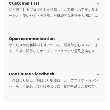
Customer first
長く愛されるプロダクトを目指し、お客様への丁寧なサポ
ートと、使いやすさを追求した継続的な改善を大切にして
います。

お客様の状況やご期待に対して、私たちのサービスが十分
な価値を提供できないと判断した場合には、導入をおすす
Open communication
めしないこともあります。

売上や数字だけを追うのではなく、「未来の顧客と、顧客
サービスやお客様の未来について、経営陣からメンバーま
の未来を考える」ことを、最も大切な価値観としていま
で、立場に関係なくオープンでフラットな意見交換を大切
す。
にしています。

「人が人に向きあう」という価値観を掲げ、お客様に対し
てはもちろん、社内外すべての関係者に対して誠実に向き
Continuous feedback
あうことを重視しています。

その姿勢を組織づくりや人材育成にも反映し、カルチャー
「今日より明日、明日より明後日」と、プロダクトもメン
を育んでいます。
バーも日々成長していけるように、部門を越えた密なコミ
ュニケーションを大切にしています。

日常的にフィードバックを重ねながら、お互いに学び合
い、成長し合うことで、サービス全体のレベルアップにつ
なげていくことを目指しています。