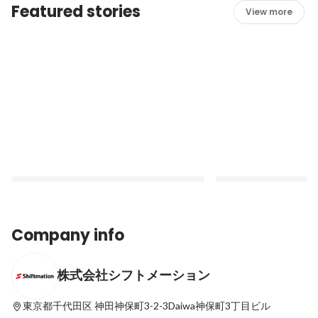
Featured stories
View more
Company info
株式会社シフトメーション
「生産性の高い働き方」を支える空間とは
事業拡大に伴い、本社
｜オフィス移転を機に考える、私たちの価
した
値基準
東京都千代田区
神田神保町3-2-3Daiwa神保町3丁目ビル
Latest
Latest