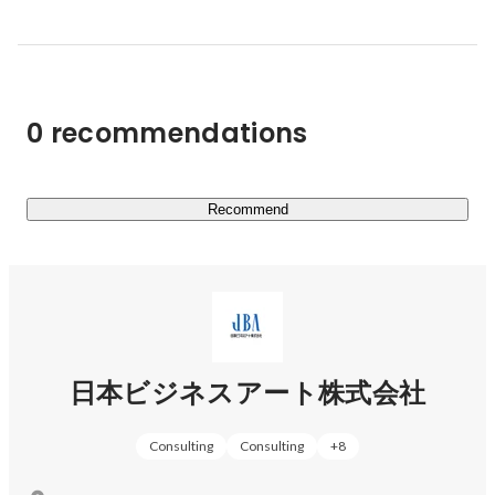
「これは将来ネタになる」と思うと楽しかった。

日本の未来を背負う大手企業たちは、常に新たな挑戦や会
広告写真の基礎を見取り稽古で身につける。

社の文化を社内外に発信し続けることで、事業を拡大して
２６歳で独立、開業届を出す。

いきます。

まったく世の中を知らぬまま写真だけで生きる。

多くの先輩に出会った。

0 recommendations
クライアントの世界観に共感し、課題に寄り添い、社内の
おかげさまで今の自分がいる。

様々なプロの知識を結集させ、クライアントに制限なく解
この会社の環境を活かして、もっと好きなことを加速さ
決策を提案できるのが弊社です。
せたい。

Recommend
家族に感謝。

環境に感謝。

今日もいい写真を撮らせていただける。
日本ビジネスアート株式会社
Consulting
Consulting
+
8