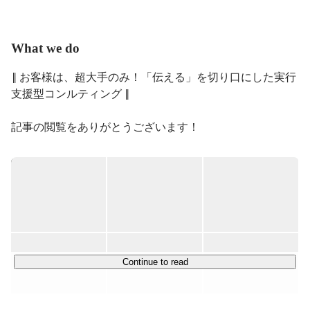
現在日本ビジネスアートに所属し日本中を撮影させてい
ただく。

What we do
日本を創る大手企業のトップメッセージを撮影し続けて
いる。

‖ お客様は、超大手のみ！「伝える」を切り口にした実行
自分の好きなことが日本の企業に影響を与える。

支援型コンルティング ‖

こんなことってあるのか。

そんな今の環境を活かして、もっと好きなことをやって
記事の閲覧をありがとうございます！

いく。

日本ビジネスアート、クリエイティブ職採用担当の中西で
京都外国語大学フランス語学科卒業時、２００３年は就
す。

職氷河期。

どうせやるなら好きなことに挑戦して３０歳になっても
弊社は、大手企業の「伝える」課題に分野横断的に関わ
ダメだったらやり直そうと、

り、戦略提案から実務への落とし込みまでを一気通貫でご
好きな写真で挑戦することに決める。

支援する、コンサルティングサービスを展開しています。

が、どこにも拾ってもらえない。

アシスタントにすらなれない。

500社を超えるお客さまの8割以上は、ANA/三井不動産/
Continue to read
幸い荷物持ちで拾ってもらえる広告写真スタジオがあ
アサヒHD/ニトリなどの各種業界を牽引する日本のリーデ
り、

ィングカンパニー。

奈良県山村から京都市へ片道３時間かけて通う。
