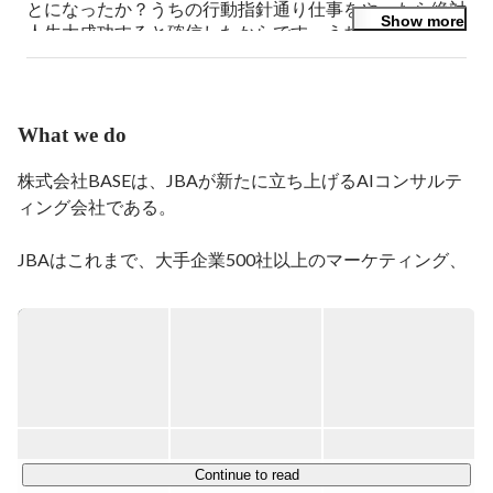
とになったか？うちの行動指針通り仕事をやったら絶対
Show more
人生大成功すると確信したからです。うちの会社は私が
在籍したリクルート(広告クリエィテイブ)と船井総研(コ
ンサルティング)を足して2で割ったような事業を行なっ
ています。ところが最近はさらに進化しその2社を凌駕
するようなエキサイティングな仕事もたくさん舞い込ん
What we do
で来てワクワクドキドキが止まりません。興味を持たれ
た方一度遊びに来ませんか？
株式会社BASEは、JBAが新たに立ち上げるAIコンサルテ
ィング会社である。

JBAはこれまで、大手企業500社以上のマーケティング、
採用、組織づくり、ブランディング を支援してきた。
「この会社の本当の魅力は何か」を見出し、言葉にし、世
の中に届ける——その積み重ねの中で、企業の価値を発掘
し、市場に伝える力を磨いてきた。

そこにAIを掛け合わせて立ち上げるのが、BASEだ。

向き合うお客様は、地方にある一流企業。日本には、世界
Continue to read