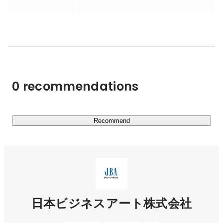
に誇れる技術、優れた商品、誇るべき歴史を持ちながら、
その価値が十分に伝わっていない会社が無数に存在する。
採用で選ばれない、営業で強みが伝わらない、SNSマーケ
ティングが溢れる世の中で埋もれてしまっている——。

BASEは、そうした企業の中に入り込み、強みを発掘し、
言葉にし、広める。その過程でAIを最大限活用していく。
0 recommendations
採用、マーケティング、広報、組織、事業成長。すべての
領域に踏み込み、結果を出す。

＜JBAの取引先例（一部・順不同）＞ 株式会社三井住友フ
Recommend
ィナンシャルグループ、株式会社りそな銀行、三井不動産
株式会社、大和ハウス工業株式会社、中外製薬株式会社、
東京エレクトロン株式会社、ダイキン工業株式会社、株式
会社ファンケル、株式会社コーセー、カルビー株式会社、
ライオン株式会社、明治ホールディングス株式会社、サッ
ポロビール株式会社、株式会社ブリヂストン、株式会社リ
日本ビジネスアート株式会社
コー、YKK株式会社、三菱ケミカルグループ株式会社、積
水化学工業株式会社、全日本空輸株式会社、ヤマト運輸株