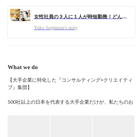
新卒プランナーとしてJBA入社。

新規事業立ち上げ、コンサルタント、広告企画、ライタ
女性社員の３人に１人が時短勤務！どんな働き方をしているクリエイティブ会社なの？！
ー、編集など幅広く取り組む。

現在は、時短勤務のクリエイティブディレクター。

Yuko Sugimura's story
３歳の息子がいる時短ママです。
What we do
【大手企業に特化した『コンサルティング×クリエイティ
ブ』集団】

500社以上の日本を代表する大手企業だけが、私たちのお
客さまです。

ブランディング・マーケティング・広報などの幅広い領域
で、
