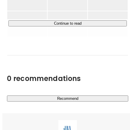
その企業が持つ真の価値や商品サービスを、顧客や社会な
ど企業活動に関わるすべての人たちへ伝え、企業価値をあ
げることが私たちの仕事です。

Continue to read
企画立案や実行支援を担うコンサルタントだけでなく、

デザイン（Web、動画、グラフィック）・ライティン
グ・テクノロジー（AI、システム）などを扱うクリエイタ
ーやエンジニアも在籍しており、

“コンサルティング”だけでなく、“クリエイティブ”までを
融合した支援をすることで、

このような拡大を可能にしてきました。

0 recommendations
企業の目的はお客さま、従業員、株主、地域社会など、

企業を取り巻く全ての人々を幸せにすることです。

Recommend
その中でも、最も企業にとって重要な従業員に、

企業の成り立ち、独自の強み、DNAの浸透、ビジョン・
方針の浸透、ナレッジの共有などを伝える領域には強みを
持っており、支援の実績数は日本トップクラスです。
