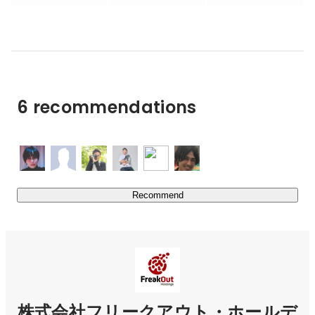
昨今DXというキーワードが流行り言葉になっています
が、このキーワードが意味するところが、「人の仕事を機
械に置き換えること」であるとするなら、我々フリークア
ウトは流行り言葉に惑わされず、引き続き「人間では不可
能だったことを機械によって可能とし、それによってこれ
までなかった新しい仕事を人に提供する」を目指します。

6 recommendations
■「Accept change, transform yourself.」 / （FY24-26 中期
経営計画達成に向けたグローバル統一グループスローガ
ン）

　グローバルマーケティイングカンパニーとしての更なる
進化。世界に通用するモノづくり（ソフトウェア、ハード
Recommend
ウェア）企業へ

▼中期経営計画

https://www.fout.co.jp/ir/irnews/202312/
　□各フォーカス領域における事業戦略の概要

株式会社フリークアウト・ホールデ
　　■プロダクトのグローバル化：日本発のプロダクトを