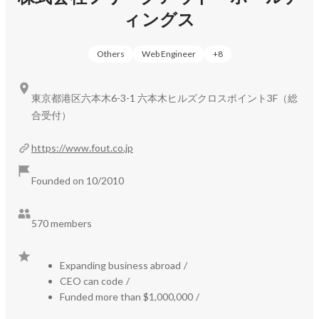
北米経由でグローバルへ展開

ィングス
　　■インフルエンサーマーケティング：グループ化した
UUUMをコアに事業を展開し、プロダクトの開発とグロ
Others
Web Engineer
+
8
ーバル展開を目指す

　　■Retail：コンテンツ配信システムのソフトウェアか
ら、サイネージのハードウェアまで、リテールメディアの
東京都港区六本木6-3-1 六本木ヒルズクロスポイント3F（総
インフラを一気通貫に提供、グローバルスタンダードを目
合受付）
指す

　　■動画広告プロダクト：タクシーサイネージ、
https://www.fout.co.jp
Scarlet（メディア向け広告収益最大化プロダクト）等、既
Founded on 10/2010
に事業の柱となっている事業の更なる拡大、GPの日本で
の拡販及びグローバル展開

570 members
　□グループマネジメント（グループ力の強化）

　　■グループとしての全体最適をより意識した経営によ
Expanding business abroad
/
り、グループ全体の価値向上を目指す。成長領域への投資
CEO can code
/
余力を高めるため、よりキャッシュフローを重視し、改
Funded more than $1,000,000
/
善・安定化に努めます
