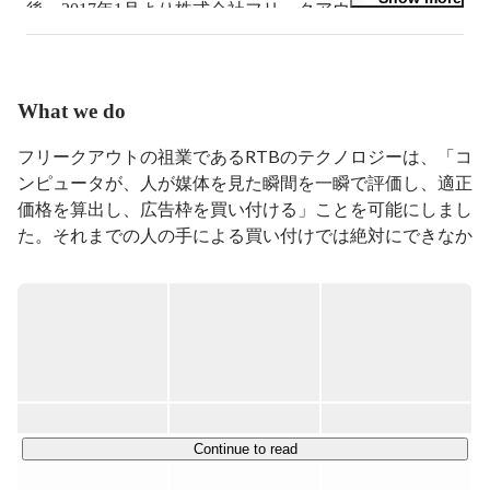
後、2017年1月より株式会社フリークアウト代表取締役
What we do
フリークアウトの祖業であるRTBのテクノロジーは、「コ
ンピュータが、人が媒体を見た瞬間を一瞬で評価し、適正
価格を算出し、広告枠を買い付ける」ことを可能にしまし
た。それまでの人の手による買い付けでは絶対にできなか
ったこの手法が可能になったことで、広告業界には、「ア
ドテク（広告テクノロジー）」と言われる新しいマーケッ
トと、多くの職種が誕生しました。

この経験から、当社のミッションは「人に人らしい仕事
を」とし、機械が人間の仕事を奪うのでなく、機械によっ
て人間の新しい仕事を作り出すことを可能にするようなビ
ジネスの創生を目標としてきました。

Continue to read