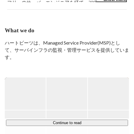
フリーのサーバーエンジニアを経て、2005年に株式会社
ハートビーツ設立し、代表取締役に就任。現在に至る。
オープンソースをこよなく愛す。
What we do
ハートビーツは、Managed Service Provider(MSP)とし
て、サーバインフラの監視・管理サービスを提供していま
す。

■ 提供サービス

・24 時間 365 日有人によるサーバー監視サービス

・サーバー管理サービス

・システムチューニングサービス

・サーバー・ネットワーク設計・構築

・マネージドホスティング・ハウジングサービス

・コンサルティングサービス

Continue to read
■ 主要顧客
