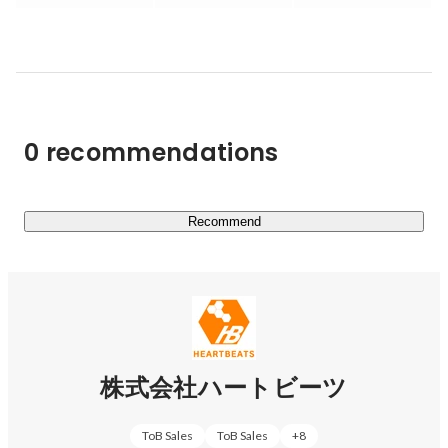
・Webメディア

・ECサイト

・ソーシャルゲーム　etc

■ お客様事例 

　▼ サービスを止めない独自のシステム設計@マーベラ
0 recommendations
ス様 

https://heartbeats.jp/casestudy/marvelous/
　▼ 技術に詳しいからこそできる適切なプランニング@
メディアジーン様 

Recommend
http://heartbeats.jp/casestudy/gizmodo.html
株式会社ハートビーツ
ToB Sales
ToB Sales
+
8