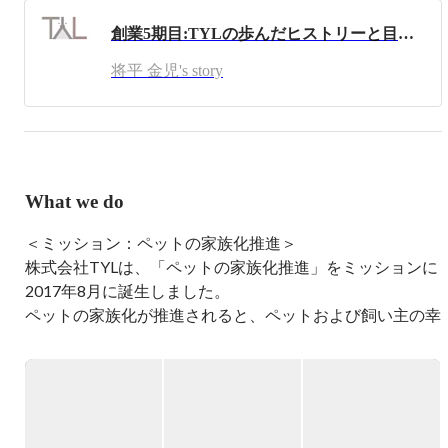
平成29年8月「ペットの家族化の推進」実現するために株
創業5期目:TYLの歩んだヒストリーと目指す未来とは？
将平 金児's story
What we do
＜ミッション：ペットの家族化推進＞

株式会社TYLは、「ペットの家族化推進」をミッションに
2017年8月に誕生しました。

ペットの家族化が推進されると、ペットおよび飼い主の幸
せが実現できると考えております。

ミッション実現のために、事業の領域を

■キャリア事業（ペット業界で働く方向けのキャリアサー