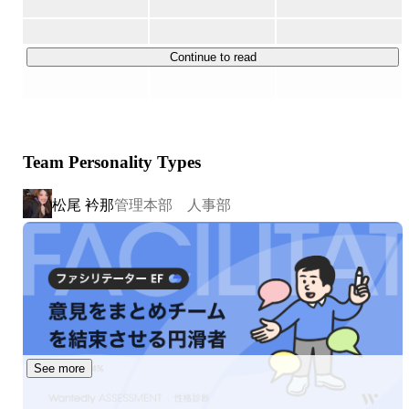
ビス）

■経営サポート事業（ペットと飼い主を取り巻く事業者の
経営支援サービス）

Continue to read
■ヘルスケアサービス事業（飼われてから死ぬまでのヘル
スケア・医療・ライフスタイルに関わるもの）

の3つととらえ、それぞれの領域に対してマッチング・プ
Team Personality Types
ラットフォーム・プライベートブランドのサービス展開を
進めています。

松尾 衿那
管理本部 人事部
＜サービス内容＞

①キャリア事業

・獣医師の転職に特化した転職支援サービス「ベットエー
ジェント」

・動物看護師の転職に特化した転職支援サービス「ペット
ナースエージェント」

・トリマーの転職に特化した転職支援サービス「トリマー
See more
エージェント」

・農業 / 牧場への就業に特化した転職支援サービス「ファ