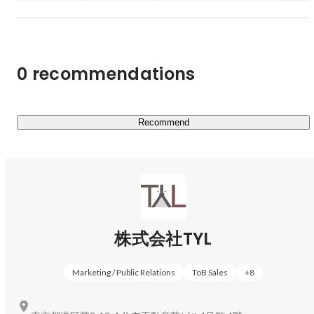
ームエージェント」

・鮮魚・食肉の食品加工に特化した転職支援サービス「ミ
ールエージェント」

・動物ペット業界に専門特化した求人サイト「アニマルジ
0 recommendations
ョブ」

・ペット業界従事者の為の合同就職説明会「アニマルジョ
ブフェスタ」

Recommend
②経営サポート事業

・動物病院・ペットサロンでのペット向け商品の広告サー
ビス「HearPet」

・動物病院専門の採用サイト制作サービス「アニプロ」

・獣医師・トリマー・動物看護師によるリサーチ・製品レ
コメンドサービス「Vet‘s Survey」

株式会社TYL
③ヘルスケアサービス事業

Marketing / Public Relations
ToB Sales
+
8
・動物病院を怖がるペットや、コロナ禍で密を避けたい飼
い主様に、ご自宅で安心な診察・治療を提供する往診専門