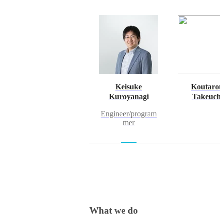
Keisuke
Koutaro
Kuroyanagi
Takeuch
Engineer/program
mer
What we do