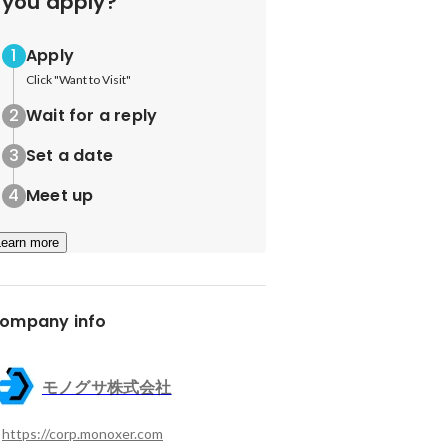
you apply?
Apply
Click "Want to Visit"
Wait for a reply
Set a date
Meet up
Learn more
ompany info
モノグサ株式会社
https://corp.monoxer.com