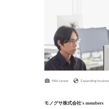
Mid-career
Expanding busines
モノグサ株式会社's members