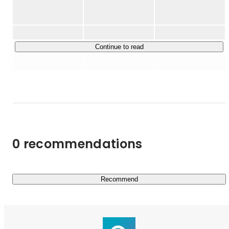
https://www.codmon.com/
主力プロダクトである「コドモン」は、保育園などで働く
Continue to read
先生向けのSaaS型業務支援サービスです。子ども施設は1
日のおよそ3割が事務作業。これまで手書き作業が中心だ
った保育や教育現場に対し、ICTを活用した事務業務の自
動化や省力化を通して、先生が子どもと向き合う時間と心
のゆとりを持てるための環境支援を行っています。

コドモンを導入する事によって先生は事務業務が少なくな
0 recommendations
り、より一層子どもに向き合う時間を確保することができ
ます。また、モバイルアプリから欠席連絡や連絡帳などの
やりとりが出来るため、先生だけではなく保護者にとって
もメリットが大きいサービスです。

Recommend
また、保育園だけではなく、幼稚園・学童・ 塾・ 小学
校・中学校にまで事業領域を広げ、今まで関わりのなかっ
たさまざまな関係者も巻き込みながら、子育て・保育・教