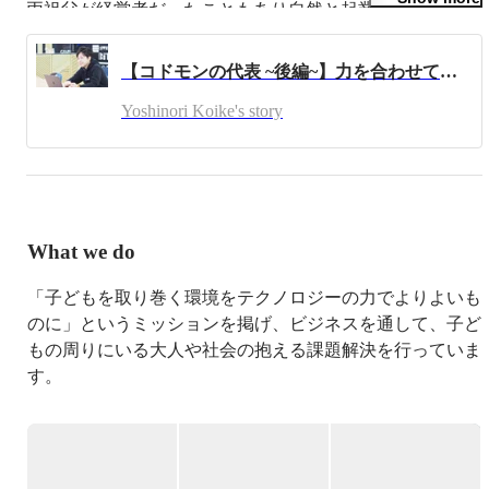
両祖父が経営者だったこともあり自然と起業の道を選んだ
ものの、紆余曲折も多かったことから座右の銘は「生きて
るだけで丸儲け」としてどんなときも初心を忘れずに邁進
【コドモンの代表 ~後編~】力を合わせて当たり前を変える。よりよい保育と社会を目指すコドモンのこれから
しています。

2013年から「子どもを取り巻く環境をテクノロジーの力で
Yoshinori Koike's story
よりよいものに」というミッションを掲げ、保育士の業務
省力化や保育の質向上に向けた業務支援SaaSを展開し、
2024年5月現在で国内保育施設の3割以上で導入がされてい
ます。

ミッションの先に見据えたビジョンとして、子育てや保
育・教育を限られた保護者や先生だけが担うのではなく、
What we do
社会全体で関与し連携しあって支えられるような世の中を
目指すべく「子育てエコシステム」の構築を目指していま
「子どもを取り巻く環境をテクノロジーの力でよりよいも
す。

のに」というミッションを掲げ、ビジネスを通して、子ど
もの周りにいる大人や社会の抱える課題解決を行っていま
■一般社団法人こどもDX推進協会　代表理事

■経済産業省「次代のEdTechイノベーター支援プログラ
す。

ム」メンター

■東京都「こどもスマイルムーブメント」官民推進チーム 
【サービス内容】

ワーキングメンバー
■ ​​保育・教育施設向けICTサービス「CoDMON（コドモ