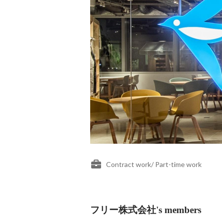
Contract work/ Part-time work
フリー株式会社's members