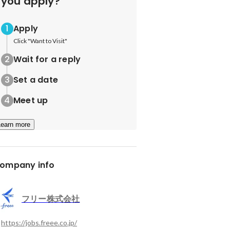
you apply?
Apply
Click "Want to Visit"
Wait for a reply
Set a date
Meet up
Learn more
ompany info
フリー株式会社
https://jobs.freee.co.jp/