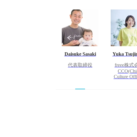
Daisuke Sasaki
Yuka Tsuji
代表取締役
freee株
CCO(Chi
Culture Offi