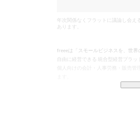
年次関係なくフラットに議論し会え
あります。
freeeは「スモールビジネスを、
自由に経営できる 統合型経営プラ
個人向けの会計・人事労務・販売管
ます。

我々が取り組んでいる「統合型」は、
従来のソフトは、会計や労務、販売
してきました。しかし、これでは業
データ連携を行ったとしても、複雑
は、業務ごとに専任者をつけるような
freeeの統合型は、従来バラバラ