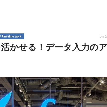
on
2
/ Part-time work
を活かせる！データ入力の