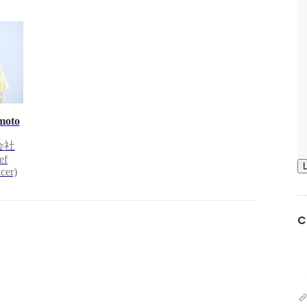
moto
式会社
ef
cer)
C