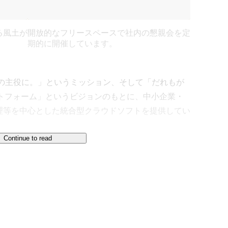
る風土が
開放的なフリースペースで社内の懇親会を定
期的に開催しています。
世界の主役に。」というミッション、そして「だれもが
ットフォーム」というビジョンのもとに、中小企業・
理等を中心とした統合型クラウドソフトを提供してい
Continue to read
従来の業務ソフトとは大きく異なる概念です。

管理や受発注といった「業務ごとの部分最適」を目指
務によって必要な作業が異なります。たとえ業務間で
な確認作業が残ります。一方でスモールビジネスに
余裕はありません。

に存在していた業務やデータを、フロントオフィスから