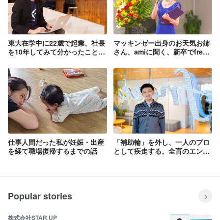
東大在学中に22歳で起業、社長
マッキンゼー出身のお天気お姉
を10年してみて分かったこと。
さん、amiに聞く、新卒でfreee
そしてfreeeに転職した理由。
に入る意味
仕事人間だった私が妊娠・出産
「補助輪」を外し、一人のプロ
を経て職場復帰するまでの話
として疾走する。全盲のエンジ
ニアがfreeeで見つけた、属性
を越えた「評価」と「キャリ
ア」【前編】
Popular stories
株式会社STAR UP