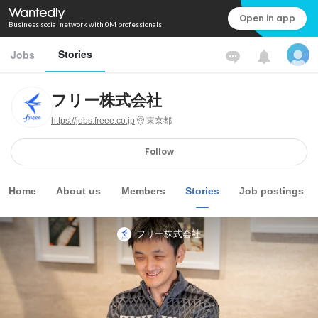
Open in app
Business social network with 0M professionals
Stories
Jobs
フリー株式会社
https://jobs.freee.co.jp
東京都
Follow
Home
About us
Members
Stories
Job postings
フリー株式会社