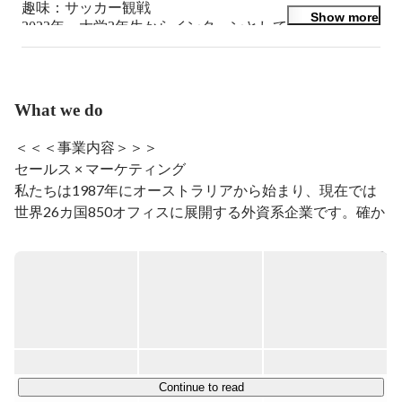
趣味：サッカー観戦

Show more
2022年、大学3年生からインターンとしてスタート

2023-2025年　営業成績3年連続全国3位以内

現在はマネージャーとして17人のマネジメント中
What we do
＜＜＜事業内容＞＞＞

セールス × マーケティング

私たちは1987年にオーストラリアから始まり、現在では
世界26カ国850オフィスに展開する外資系企業です。確か
な実績と信用により、日本や世界を代表する様々な業界の
大手クライアントとパートナーシップを結んでいます。

Face to Face マーケティングを活用した費用対効果の高い
弊社の手法は、

パートナー企業へ確かな利益を提供します。

また常にお客様ファーストに考え、課題解決にも取り組ん
でいます。

Continue to read