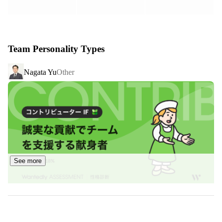
また弊社独自の『社内独立支援制度』により一人一人のキ
ャリアサポートも行い、

将来の経営者を育てる側面もあります。

Team Personality Types
世界26カ国のネットワークを活用しながら自己成長を促
Nagata Yu
Other
し、

一人一人が主役の会社であなたの新しいキャリアをスター
トしてみませんか？

【3つの特徴】

１、徹底した教育制度であなたの成果を最大化

成果を出すためには自己流ではうまくいきません。成果が
See more
出る共通の考え方や仕組みを深く理解することが必要で
す。セールス、マーケティング、人材育成、組織マネジメ
ント、経営、事業拡大に至るまで、徹底的に教育を行いま
す。この教育制度により、未経験でも自分の強みをより強
くし成果を最大化させます。現に弊社マネージャーは入社