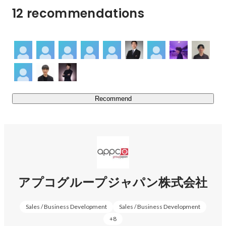
前はほどんどが未経験よりスタートしています。世界共通
12 recommendations
の教育制度を活用し、史上最高の自己成長を目指すことが
できます。

２、海外研修制度で世界から学ぶ

私たちは日本に留まらず、海外研修制度を活用し世界で活
躍している人と繋がり様々なことを学ぶことができます。
年間3~4回行われるこの制度は弊社で最も人気な福利厚生
Recommend
となり、今までにオーストラリア・イギリス・シンガポー
ル・マレーシア・タイ・インド・韓国等で行いました。
（通訳帯同なので英語力は一切不要）

３、自分らしく

会社や上司の都合ではなく、自分の目標に向かって仕事を
することを大事にしています。

アプコグループジャパン株式会社
一人一人将来の夢や目標などは違います。だからこそ会社
に来る理由も様々です。

Sales / Business Development
Sales / Business Development
起業を目指す人、営業力をつけたい人、楽しい職場環境で
+
8
働きたい人、海外が好きな人...
