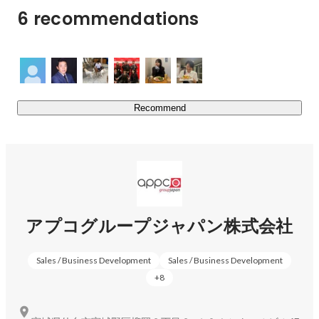
前はほどんどが未経験よりスタートしています。世界共通
6 recommendations
の教育制度を活用し、史上最高の自己成長を目指すことが
できます。

２、海外研修制度で世界から学ぶ

私たちは日本に留まらず、海外研修制度を活用し世界で活
Recommend
躍している人と繋がり様々なことを学ぶことができます。
年間3~4回行われるこの制度は弊社で最も人気な福利厚生
となり、今までにオーストラリア・イギリス・シンガポー
ル・マレーシア・タイ・インド・韓国等で行いました。
坂本 蒼馬
福岡支店 アシスタントオーナー
（通訳帯同なので英語力は一切不要）

３、自分らしく

アプコグループジャパン株式会社
会社や上司の都合ではなく、自分の目標に向かって仕事を
することを大事にしています。

Sales / Business Development
Sales / Business Development
一人一人将来の夢や目標などは違います。だからこそ会社
+
8
に来る理由も様々です。

起業を目指す人、営業力をつけたい人、楽しい職場環境で
働きたい人、海外が好きな人...
