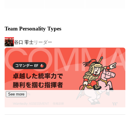
また弊社独自の『社内独立支援制度』により一人一人のキ
ャリアサポートも行い、

将来の経営者を育てる側面もあります。

Team Personality Types
世界26カ国のネットワークを活用しながら自己成長を促
谷口 零士
リーダー
し、

一人一人が主役の会社であなたの新しいキャリアをスター
トしてみませんか？

【3つの特徴】

１、徹底した教育制度であなたの成果を最大化

成果を出すためには自己流ではうまくいきません。成果が
See more
出る共通の考え方や仕組みを深く理解することが必要で
す。セールス、マーケティング、人材育成、組織マネジメ
ント、経営、事業拡大に至るまで、徹底的に教育を行いま
す。この教育制度により、未経験でも自分の強みをより強
西潟 美和
パーソナルアシスタント
くし成果を最大化させます。現に弊社マネージャーは入社