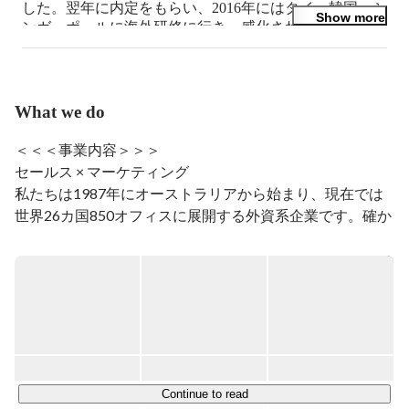
した。翌年に内定をもらい、2016年にはタイ、韓国、シ
Show more
ンガーポールに海外研修に行き、感化され2017年に支店
マネージャーに就任しました。今はオフィスマネジメン
トをして海外の人とも連絡を取り合うまでになりまし
た。 
What we do
＜＜＜事業内容＞＞＞

セールス × マーケティング

私たちは1987年にオーストラリアから始まり、現在では
世界26カ国850オフィスに展開する外資系企業です。確か
な実績と信用により、日本や世界を代表する様々な業界の
大手クライアントとパートナーシップを結んでいます。

Face to Face マーケティングを活用した費用対効果の高い
弊社の手法は、

パートナー企業へ確かな利益を提供します。

また常にお客様ファーストに考え、課題解決にも取り組ん
でいます。

Continue to read