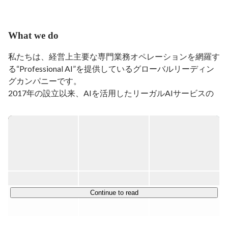
What we do
私たちは、経営上主要な専門業務オペレーションを網羅す
る“Professional AI”を提供しているグローバルリーディン
グカンパニーです。

2017年の設立以来、AIを活用したリーガルAIサービスの
開発に注力し、累計ラウンド総額約286億円を達成。2022
年に米国法人を設立し、2025年には初のM&Aとしてドイ
ツの「Fides Technology」がグループに参画するなど、グ
ローバル展開をさらに加速しています。

現在は主力プロダクトとして「LegalOn」を提供し、日
本・米国・英国で展開。2025年9月には、プロダクト提供
開始からわずか6年半でARR100億円を突破しました。さ
らに、「WorkOn」「DealOn」「GovernOn」など、法務
Continue to read
にとどまらず多様な領域で、高度な専門業務や意思決定を
支援するAIプロダクトを提供しています。

OpenAI, Inc.と戦略的連携のもと、AIエージェントなどの