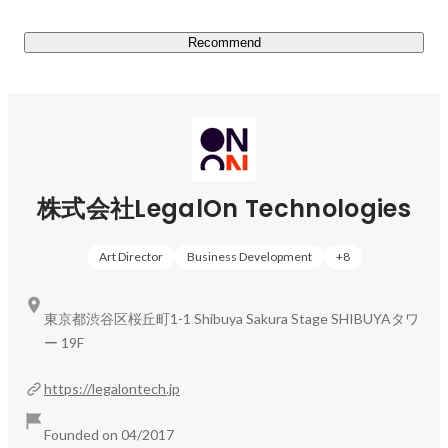
Legal Learning：
https://legal-learning.jp/
Recommend
株式会社LegalOn Technologies
Art Director
Business Development
+
8
東京都渋谷区桜丘町1-1 Shibuya Sakura Stage SHIBUYAタワ
ー 19F
https://legalontech.jp
Founded on 04/2017