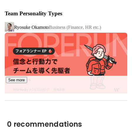
最先端技術を製品開発に取り入れ、多様な企業課題に応え
Team Personality Types
るソリューションを通じて、お客様のビジネスを支援して
います。

Ryosuke Okamoto
Business (Finance, HR etc.)
▼会社や製品、開発組織について詳しくはこちらをご覧く
https://legalforce-recruit.notion.site/LegalOn-Technologies-
3e114a8aecfb410a96424e34a0ed8bd6
https://legalontech.jp/
See more
サービスページ

LegalOn：
https://www.legalontech.com/jp/
TomoniAI：
https://on.tech/tomoniai
WorkOn:
https://on.tech/workon
DealOn：
https://on.tech/dealon
0 recommendations
GovernOn：
https://www.legalontech.com/jp/governon