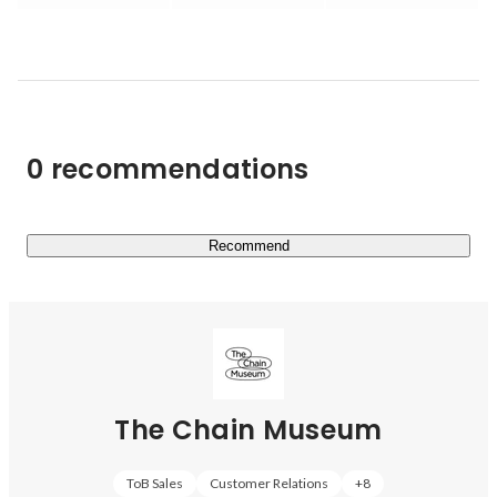
生活の中にアートを散りばめるために、ホテルや商業施
設、オフィスなどの空間をプロデュースする

■Services

【ArtSticker事業】とは

0 recommendations
「ArtSticker」は、アートに出会う機会と、対話を楽しむ
場所を提供し、アート鑑賞の「一連の体験をつなぐ」プラ
ットフォーム。The Chain Museumは2019年8月の正式ロ
ーンチから、日々ArtStickerをアップデートし続けていま
Recommend
す。

著名アーティストから注目の若手アーティストの作品ま
で、幅広く収録。作品のジャンルも、インスタレーショ
ン、絵画、パフォーミングアーツなど、多岐にわたってい
ます。

The Chain Museum
ArtStickerはいつでも・どこでも・誰でもアートと出会え
る場所として、現在20万人を超えるアートラバーが集う
ToB Sales
Customer Relations
+
8
コミュニティです。
