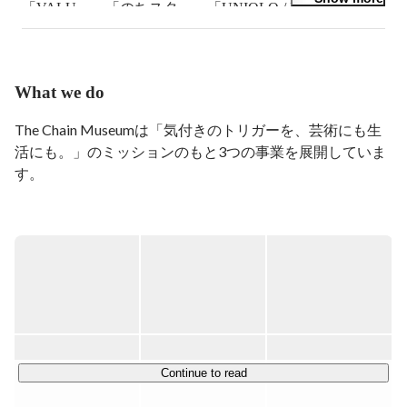
「VALU」、「のちスタ」、「UNIQLO / IQ」、
「TOYOTA / FV2」などがある。同時に、プロジェクト
マネージャーとして、「あらゆるチームでどう最適な手
法を生み出していくか」というクリエイティブプロセス
づくりに関心がある。ハリネズミ好き。
What we do
The Chain Museumは「気付きのトリガーを、芸術にも生
活にも。」のミッションのもと3つの事業を展開していま
す。

【ArtSticker事業】

気付きのトリガーを世界中に伝播させるために、アーティ
ストと鑑賞者の新しい関係性が生まれる場をつくる

【Gallery事業】

アートとのより多様な関わり方を提案するために、自らが
展示を企画しギャラリーを運営する

Continue to read
【Coordination事業】
