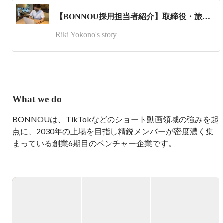
■BONNOUのミッション

【BONNOU採用担当者紹介】取締役・旅人・ポーカー日本ランカー。BONNOUの採用担当兼取締役の横野さんが語る、異色の経歴とマーケティングに向ける熱量の源泉とは。
デジタルマーケティングの価値を最前線でアップデートし
続ける会社になる

Riki Yokono's story
■BONNOUのパーパス

使命を持って熱狂の渦を創り世界市民として地球に貢献す
る

2021年2月株式会社BONNOUにCEOとしてジョインしまし
What we do
た。

現在は株式会社BONNOUの経営・人事採用&TikTokマーケ
BONNOUは、TikTokなどのショート動画領域の強みを起
ティング事業の戦略立案・マネジメントをしています。

趣味はサッカー、フットサル、サウナ、ポーカー、ボード
点に、2030年の上場を目指し精鋭メンバーが密度濃く集
ゲームなどなどです。

まっている創業6期目のベンチャー企業です。

人生の最期を迎える瞬間に地球に何か残せたなと思って逝
■運営事業（Webマーケティング事業）

きたいです。そのために会社を経営しています。

20代の若いメンバーが集まり、最新のショート動画広告
\会社に対する想いをnoteに書きました/

に強みを持つ広告代理店です。

https://note.com/rikiyokono/n/nde07fa13c07a
未経験から全プレイヤーが年商1億以上の成果を出してい
るマーケターが多い成長環境で、動画編集者目線でマーケ