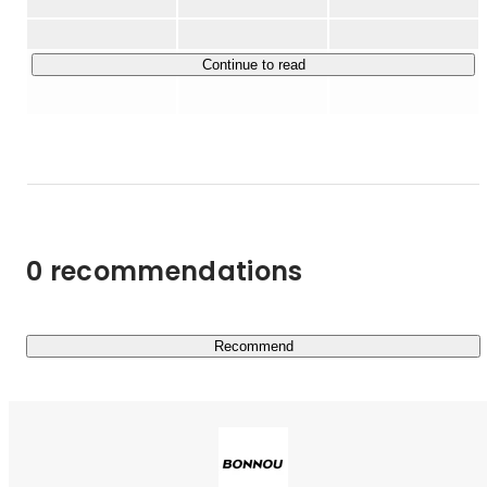
視点を学びたい、動画編集の仕事を増やしたい、圧倒的な
成長をしていきたいと言った方におすすめです！

Continue to read
■VISION

"世界のGREATで世界をGREATに"をVISIONに掲げ、

WEB広告を起点に日本企業の海外展開の課題を解決し、
DXに強い商社として時価総額1兆円の会社を目指していま
す。
0 recommendations
Recommend