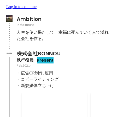
Log in to continue
Ambition
In the future
人生を使い果たして、幸福に死んでいく人で溢れ
た会社を作る。
株式会社BONNOU
執行役員
Present
Feb 2021
-
・広告CR制作, 運用

・コピーライティング

・新規媒体立ち上げ
年商前年比成長
社内初の月利
2022
-
2023
May 2022