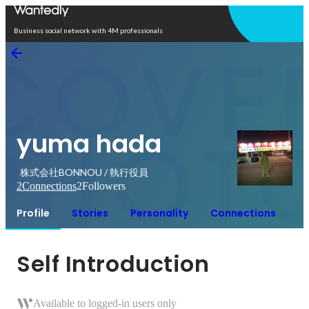
Open in app
Business social network with 4M professionals
yuma hada
株式会社BONNOU / 執行役員
2
Connections
2
Followers
Profile
Stories
Personality
Connections
Self Introduction
Available to logged-in users only