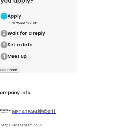
you apply?
Apply
Click "Want to Visit"
Wait for a reply
Set a date
Meet up
Learn more
ompany info
METATEAM株式会社
https://metateam.co.jp