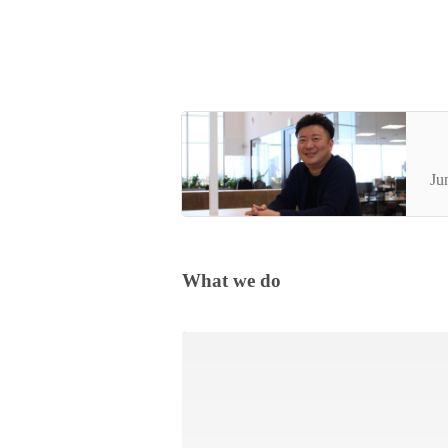
【
ェ
Ju
What we do