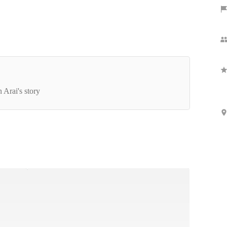
プロフェッショナル PM/PLの流儀vol.1】プロジ
クト成功に導くリーダーの秘訣
n Arai's story