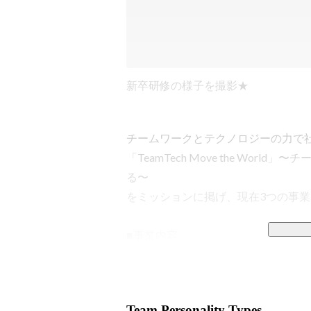
新卒研修の様子を撮影★
チームワークとテクノロジーの力で社会の
「TeamTech Move the Wo
る〜

をミッションに掲げ、現在3つの事業
■事業内容

◎DX事業

DX事業ではクライアントと同じ目線
立ち上げからグロースまで携わりなが
Team Personality Types