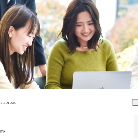
s abroad
rs