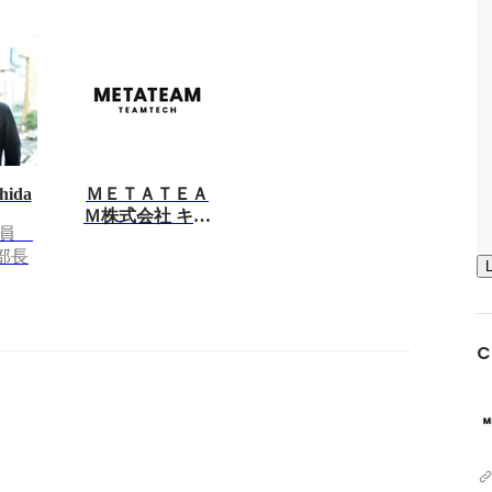
hida
ＭＥＴＡＴＥＡ
Ｍ株式会社 キャ
役員
リア採用担当
部長
C