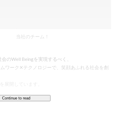
当社のチーム！
Well Beingを実現するべく、

rld」〜チームワーク✕テクノロジーで、笑顔あふれる社会を創
を展開しています。

Continue to read
でプロダクトのコアを掴み、

ら、事業成功・成長への貢献を行なっております。
