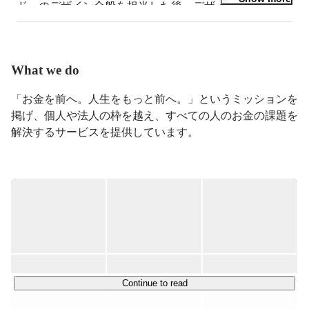
ド」のデザイン全般を担当した後、デザイン組織立ち上
げとマネジメントを担当しています。

「仕事が楽しい」をつくるはビジネスカンパニー デザ
イン部のミッションです。

業務課題の解決だけではなく仕事の時間を通じてユーザ
What we do
ーの人生が豊かになる、ワクワクするような体験を提供
したいです。
「お金を前へ。人生をもっと前へ。」というミッションを
掲げ、個人や法人の枠を越え、すべての人のお金の課題を
解決するサービスを提供しています。

これから社会はどう変わりゆくのか？人生の意味はどう変
化するのか？その時お金の果たす役割とは？未来はいつだ
って、確実ではありません。 大切なのは、誰もが前を向
いて踏み出していける世の中をつくること。そのためにす
べきことをひとつずつ見つけ、 実現していくのが私たち
の使命です。

私たちがフォーカスすることは個人のお金の悩みや不安、
Continue to read
企業の経営を改善し、ユーザーに寄り添いながら日本の生