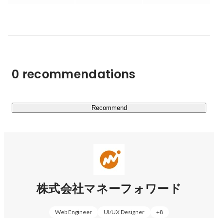
産性を飛躍的に向上させること。結果、私たちのサービス
が日本でNo.1の「お金のプラットフォーム」として選ば
れることを目指しています。

・創業時から独自開発している家計簿アプリ「マネーフォ
ワードME」は利用者数1700万人を突破

0 recommendations
・SaaS×Fintech領域で国内最大級のユーザー基盤とプロダ
クトラインアップを提供

・2017年に上場を果たし、2021年には東証一部へ、2022
年4月には東証プライム市場へ市場変更。

Recommend
このようにtoC/toB両領域にまたがった多様なプロダクト
展開で、点ではなく面の力で加速度的に日本中のお金に関
する課題の解決を促進しています。

株式会社マネーフォワード
▼サービス一覧（※ここにご紹介しているのは一部です）

■MoneyForward Home（個人向け）

Web Engineer
UI/UX Designer
+
8
　・『マネーフォワード ME』-お金の見える化アプリ
