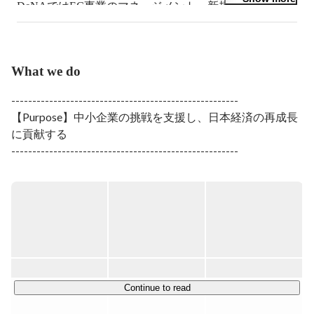
DeNAではEC事業のマネージメント、新規事業（BtoB
サービス）の立ち上げを行い、

2009年より執行役員として広告事業、ゲーム3rdパーテ
ィー事業など事業部門を歴任。

2014年からはコーポレート部門に異動し、HR本部長、
What we do
経営企画本部長、マーケティング本部長、社長室長など
を歴任。

------------------------------------------------------

合計15年間をDeNAで過ごし、2018年よりユニラボに入
【Purpose】中小企業の挑戦を支援し、日本経済の再成長
社し、現在はHR、アイミツ事業を管掌している。

に貢献する

2020年より共同代表として代表取締役COOに就任。

------------------------------------------------------

趣味は1歳、4歳の2人の娘と遊ぶこと。
労働人口の減少といった大きな課題に直面する日本。

私たちは、企業が本当に集中すべき事業に専念できるよ
う、 必要なプロとの出会いを通じて、

持続的な課題解決と成長が実現できる環境を整えていま
す。 

経済の中核を担う中小企業の挑戦を支援し、日本経済の再
成長を共に目指して。PRONI（プロニ）も挑戦を続けま
す。

Continue to read
------------------------------------------------------
