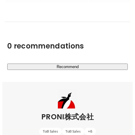
PRONIは、「受発注を変革するインフラを創る」をビジ
ョンに掲げ、発注者と受注企業を適切にマッチングし、企
業間取引の利便性向上に貢献する事業を展開しています。

2014年よりBtoB受発注プラットフォーム「アイミツ」を
0 recommendations
開始し、1年半で単月黒字化を達成。設立から7年間の自
己資本による経営を経て、2019年6月シリーズAとして初
の資金調達を実施。

これまでの累計資金調達金額は46億円を突破。IPOに向け
Recommend
て準備を進めています。2022年には第4回日本サービス大
賞 優秀賞を受賞（主催：公益財団法人日本生産性本部、
後援：経済産業省）

創業者で代表取締役Founderの栗山は、2003年に三菱商事
株式会社を経て、2004年株式会社ディー・エヌ・エー
PRONI株式会社
(DeNA)に入社。2009年に最年少で同社執行役員に就任。
2012年に株式会社ユニラボを創業。

ToB Sales
ToB Sales
+
8