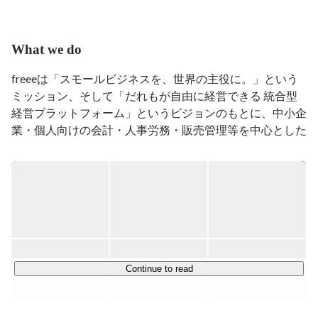
リサーチ会社のインタースコープ（経営統合を経て、現
在はマクロミル）にて調査結果の自動分析システムや新
しいマーケティングリサーチ手法を開発。

What we do
卒業後は博報堂にて、ストラテジックプランナーとして
freeeは「スモールビジネスを、世界の主役に。」という
クライアントへのマーケティング戦略の立案に従事した
ミッション、そして「だれもが自由に経営できる 統合型
後、未公開株式投資ファーム CLSA キャピタルパート
経営プラットフォーム」というビジョンのもとに、中小企
ナーズにて投資業務に携わる。

業・個人向けの会計・人事労務・販売管理等を中心とした
その後、株式会社ALBERTの執行役員に就任。CFOとし
統合型クラウドソフトを提供しています。

て、企業財務や資金調達を管理する傍ら、ログ解析を駆
使して、ALBERTの主力商品となるレコメンデーション
我々が取り組んでいる「統合型」は、従来の業務ソフトと
エンジン、「おまかせ！ログレコメンダー」の開発を手
は大きく異なる概念です。

がける。

従来のソフトは、会計や労務、販売管理や受発注といった
2008年に Google に参画。日本におけるマーケティング
「業務ごとの部分最適」を目指してきました。しかし、こ
戦略立案、Google マップのパートナーシップ開発や、
れでは業務によって必要な作業が異なります。たとえ業務
日本およびアジア・パシフィック地域における中小企業
間でデータ連携を行ったとしても、複雑な確認作業が残り
Continue to read
向けのマーケティングの統括を担当。中小企業セグメン
ます。一方でスモールビジネスには、業務ごとに専任者を
トにおけるアジアでの Google のビジネスおよび組織の
つけるような余裕はありません。

拡大を推進した。

freeeの統合型は、従来バラバラに存在していた業務やデ