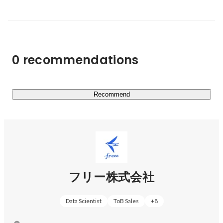
Google でのキャリアを通じて、中小企業の経営の根幹
ータを、フロントオフィスからバックオフィスまで一気通
をテクノロジー化し、小さなビジネスほど強くてかっこ
貫させます。複雑な経営をシンプルにします。そしてスモ
いい世の中をつくっていくことをつきつめたいと思い立
ールビジネスが、専門家や取引先とつながるプラットフォ
ち、スタートアップでのCFOの経験から、経理を始めと
ームになります。

するバックオフィスをクラウドで自動化することで、ビ
0 recommendations
それによって、スモールビジネスが面倒なことを考えすら
ジネスのありかたを根本的に変えていくアイデアの実現
せず、時間的にも心理的にも解放されること。いつでも気
にむけて、クラウド会計ソフト freee の開発に至った。

軽に経営状態がわかり、根拠と自信を持って、新しいチャ
Cover photo by Akihiro Itagaki
レンジへの意思決定を下せること。誰もが自由に経営を行
Recommend
えること。

freeeの統合型は、そんな世界を実現していきます。

https://corp.freee.co.jp/
フリー株式会社
freee会計／freee人事労務／freee販売／freee申告／freee
サインなど、スモールビジネスのバックオフィスをサポー
Data Scientist
ToB Sales
+
8
トするサービス・プロダクトを多数展開しています。