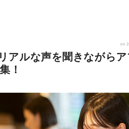
on
2
リアルな声を聞きながらア
募集！