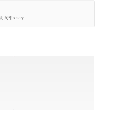
ユーザーと一緒に育てていく」―地方創生を支え
PdMの挑戦と役割
 阿部's story