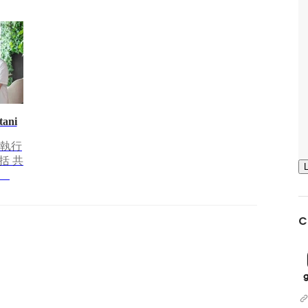
tani
務執行
括 共
者
C