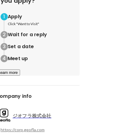
you apply?
Apply
Click "Want to Visit"
Wait for a reply
Set a date
Meet up
Learn more
ompany info
ジオフラ株式会社
https://corp.geofla.com