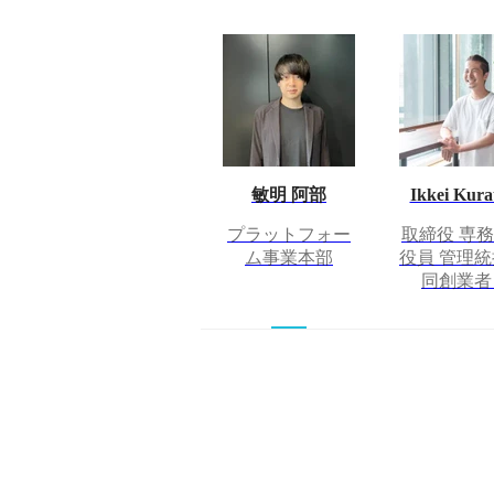
敏明 阿部
Ikkei Kura
プラットフォー
取締役 専
ム事業本部
役員 管理統
同創業