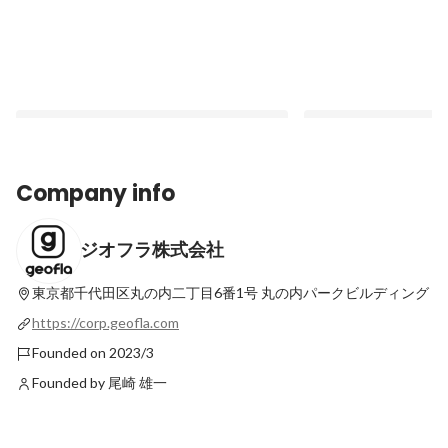
Company info
ジオフラ株式会社
「地方の魅力を発信したい」社会人2年目
街づくりの経験とIT
でジオフラに飛び込んだ理由
創生の最前線へ
東京都千代田区丸の内二丁目6番1号
丸の内パークビルディング
Latest
Latest
https://corp.geofla.com
Founded on 2023/3
Founded by 尾崎 雄一