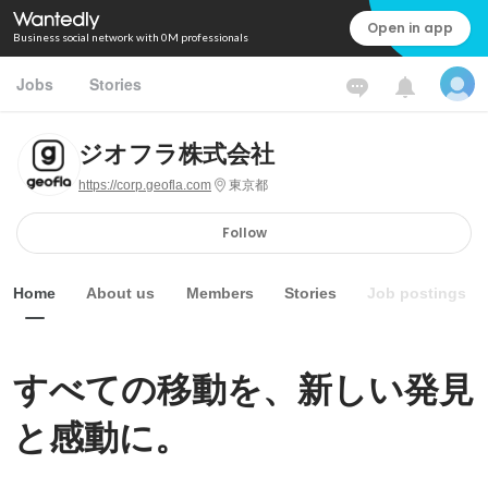
Open in app
Business social network with 0M professionals
Jobs
Stories
ジオフラ株式会社
https://corp.geofla.com
東京都
Follow
Home
About us
Members
Stories
Job postings
すべての移動を、新しい発見
と感動に。