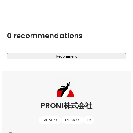
ョンに掲げ、発注者と受注企業を適切にマッチングし、企
業間取引の利便性向上に貢献する事業を展開しています。

2014年よりBtoB受発注プラットフォーム「アイミツ」を
0 recommendations
開始し、1年半で単月黒字化を達成。設立から7年間の自
己資本による経営を経て、2019年6月シリーズAとして初
の資金調達を実施。

これまでの累計資金調達金額は46億円を突破。IPOに向け
Recommend
て準備を進めています。2022年には第4回日本サービス大
賞 優秀賞を受賞（主催：公益財団法人日本生産性本部、
後援：経済産業省）

創業者で代表取締役Founderの栗山は、2003年に三菱商事
株式会社を経て、2004年株式会社ディー・エヌ・エー
PRONI株式会社
(DeNA)に入社。2009年に最年少で同社執行役員に就任。
2012年に株式会社ユニラボを創業。

ToB Sales
ToB Sales
+
8
■運営サービスについて
