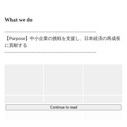
トメディアサービスを運営する株式会社ユニラボを創
業。「受発注を変革するインフラを創る」をビジョンに
掲げ、ベンチャーキャピタルから出資を受けず、サービ
What we do
ス開始からわずか1年半で単月黒字化、3年目に通期黒字
化を果たした。2020年秋には、シリーズA・B合計で累
------------------------------------------------------

積21億円の調達を実施。現在は新規事業となる受発注
【Purpose】中小企業の挑戦を支援し、日本経済の再成長
SaaS「アイミツCLOUD」の立ち上げを行っています。
に貢献する

------------------------------------------------------

労働人口の減少といった大きな課題に直面する日本。

私たちは、企業が本当に集中すべき事業に専念できるよ
う、 必要なプロとの出会いを通じて、

持続的な課題解決と成長が実現できる環境を整えていま
す。 

経済の中核を担う中小企業の挑戦を支援し、日本経済の再
成長を共に目指して。PRONI（プロニ）も挑戦を続けま
す。

Continue to read
------------------------------------------------------

PRONIは、「受発注を変革するインフラを創る」をビジ