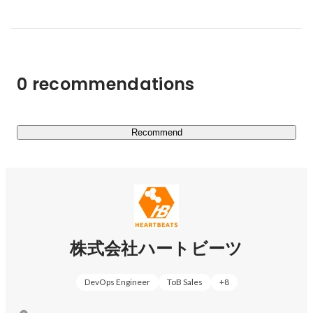
　▼ 全世界規模ゲームシリーズのインフラを支える監視
対応品質 @サイバード様

https://heartbeats.jp/casestudy/cybird/
　▼ 違いは「対応の柔軟性」と「安心できる対応」 @か
0 recommendations
っこ様

https://heartbeats.jp/casestudy/cacco/
Recommend
株式会社ハートビーツ
DevOps Engineer
ToB Sales
+
8