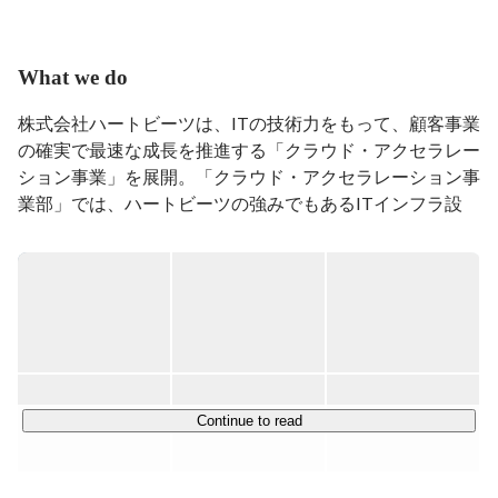
オープンソースをこよなく愛す。
What we do
株式会社ハートビーツは、ITの技術力をもって、顧客事業
の確実で最速な成長を推進する「クラウド・アクセラレー
ション事業」を展開。「クラウド・アクセラレーション事
業部」では、ハートビーツの強みでもあるITインフラ設
計・構築・運用・監視・障害対応などを基盤に、クラウド
技術の更なる推進とお客様の事業発展を見据え、企画、ア
ドバイザリーから開発、運用まで一貫したサービスを提供
しています。

IT業界全体の成長を支えるため、新進の才能を育て、業界
全体の持続的な発展に貢献してまいります。

■ 主要顧客

Continue to read
・Webメディア・ECサイト・ソーシャルゲーム　etc

■ お客様事例
