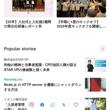
【25卒】入社式と入社後2週間
【半期に1度のキックオフ】
の実出社研修レポート🌸
2025年度キックオフを開催しま
した！
Popular stories
株式会社STAR UP
利他の精神と当事者意識：CPO池田八輝が語る
STAR UPの価値観と描く未来
Wantedly, Inc.
Node.js の HTTP server を優雅にシャットダウン
する方法
イタンジ株式会社
「入居者管理くん」PdM、導入企業の課題解決へ
の思い。自分のキャリアはプロダクトの拡大と共