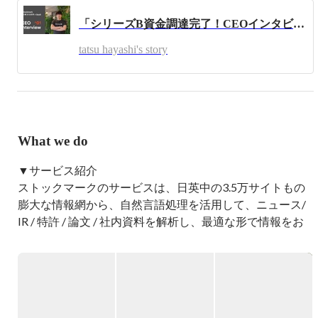
において投資先の経営管理・新規M＆A推進業務に従事。

「シリーズB資金調達完了！CEOインタビュー〜前編：成長を加速させるフェーズへと突入！」–CEO・林 達
3、4年時には自身で創設した東京大学・北京大学・ソウル
大学の学生交流ネットワークにて300名規模のフォーラム
tatsu hayashi's story
を主催。 4、5年時は東アジアの富裕層向けのインバウン
ドサービスを提供するベンチャーをスタート、都内市区町
村と共同事業等一定の成果を残す。

さらにコンサルティング会社にて、IT産業のコンサルティ
ング業務に従事し、業界知見を身につける。
What we do
▼サービス紹介

ストックマークのサービスは、日英中の3.5万サイトもの
膨大な情報網から、自然言語処理を活用して、ニュース/ 
IR / 特許 / 論文 / 社内資料を解析し、最適な形で情報をお
届けし、次世代のイノベーション創出＆アイデア創出の仕
組みを提供し、新しくビジネスチャンスを発掘する支援を
行っております。

▼Aconnect（エーコネクト）
