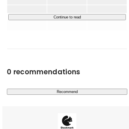
製造業向け技術社向けAIエージェントSaaS

業務に直結する情報をAIとヒトのナレッジから、個人/チ
ーム/組織単位で収集が可能

Continue to read
組織全体の「暗黙知」を「形式知」に変えて、組織全体の
情報感度を高め、

事業アイディアの着想と組織内での発展を促します

▼SAT（エスエーティー）

Agentic RAGを活用し、企業に蓄積された情報資産を"業
務で使えるナレッジ"として

0 recommendations
活用しきるための実務直結型のエージェント基盤です。

▼お客様紹介

日経225を中心とした日本の大手企業が利用

Recommend
パナソニック様、日立製作所様、味の素様、みずほ銀行
様、帝人様、セブン銀行様、三菱商事様、サントリー様、
JTB様、リクルートホールディングス様、リクルートキャ
リア様、ソフトバンク様

など
