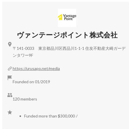
ることを目指します。

定員: 50名

内容:

このミートアップで得られること：

・：『人生×仕事』を最適化する考え方

・ウルサポの事業戦略と理念の理解: 私たちがフリーラン
ーキャリア設計における価値観の重要性

スの「挑戦と成長」をいかに支援するのか、その具体的な
ヴァンテージポイント株式会社
仕組みと背景にある想いをご理解いただけます。

・ウルサポ事業説明

・「人生×仕事」を最適化する思考法: ご自身の価値観を整
ーサービス概要と具体的なサポート内容

〒141-0033 東京都品川区西品川1-1-1 住友不動産大崎ガーデ
理し、仕事と人生の理想的なバランスを見つけるためのフ
ー成功事例のご紹介

ンタワー9F
レームワークを学べます。

・具体的な成功事例の共有: ウルサポを活用し、飛躍を遂
・個別面談のご案内

https://urusapo.net/media
げたフリーランスの事例をご紹介します。

・持ち物: 筆記用具、リラックスした気持ち

Founded on 01/2019
具体的なアクションへのヒント: 今後のキャリアをより良
主催： ヴァンテージポイント株式会社 ウルサポ運営事務
くしていくための、具体的な次の一歩が見えてくるかもし
局

れません。
120 members
私たちは、ウルサポが単なる営業支援プラットフォームで
はなく、「働く一人ひとりがビジネスを通じて自らのアイ
Funded more than $300,000
/
デンティティを確立し、物心両面の幸福を実感できる社会