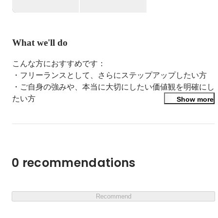
私たちウルサポは、「フリーランス営業のための営業支援
プラットフォーム」として、多くの方の挑戦と成長をサポ
ートしてきました。 

What we'll do
その中で強く感じるのは、自分自身の価値観を深く理解し
言語化することが、充実したキャリアを築く上で非常に重
こんな方におすすめです：

要であるということです。

・フリーランスとして、さらにステップアップしたい方

・ご自身の強みや、本当に大切にしたい価値観を明確にし
そこでこの度、ウルサポの担当者が直接お話を伺いなが
たい方

Show more
ら、あなたの価値観や考えを整理し、言語化するお手伝い
・今後のキャリアプランや人生設計について、専門家の意
をするミートアップを開催することになりました。

見も聞いてみたい方

・「ウルサポ説明資料（人生×仕事）」の内容に興味があ
本説明会では、私たちがサービス提供の根幹に置く「ウル
り、詳しく話を聞いてみたい方

サポ説明資料（人生×仕事）」の内容を紐解きながら、皆
・現状の働き方に課題を感じ、新しい可能性を探している
0 recommendations
様がご自身のキャリアを最適化するためのヒントをご提供
方

します。

・ウルサポがどのようにフリーランスの「挑戦と成長の機
会を提供し続ける」のか具体的に知りたい方

単なるサービス紹介に留まらず、皆様一人ひとりがご自身
Recommend
の「理想の未来」を描き、実現へ向かうための第一歩とな
ミートアップ概要：
