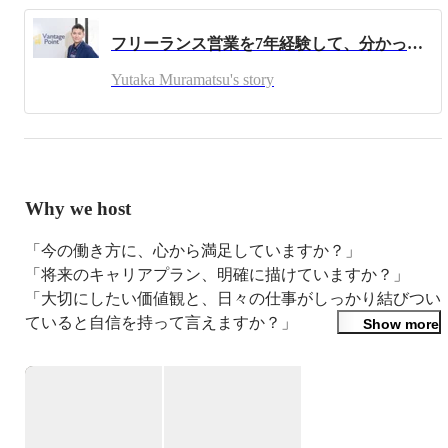
01.Free to work ｌ 時間や場所に制約されることなく仕事
ができる

フリーランス営業を7年経験して、分かったこと
02.Lifetime learning ｌ 生涯、学び続けることができる

03.Perfect Solution ｌ 社会に貢献する商品・サービスを取
Yutaka Muramatsu's story
扱うことができる

04.Professional＆Expert ｌ プロの専門家として、顧客から
頼られる存在になる

05.Commission ｌ 顧客への価値提供＝報酬

06.Free from paper work ｌ 煩雑な事務作業からの解放さ
れる

Why we host
07.Share goals ｌ 同じ目標、志を持った仲間ができる

08.Brand Yourself ｌ あなたの看板で勝負する

「今の働き方に、心から満足していますか？」

09.Build assets ｌ 資産を構築することができる

「将来のキャリアプラン、明確に描けていますか？」

10.Find Your Possibilities ｌ セールス、チームマネジメン
「大切にしたい価値観と、日々の仕事がしっかり結びつい
ト、新規事業チャンレジを選択することができる

11.Proud of Freelance ｌ フリーランスとして誇りを持て
ていると自信を持って言えますか？」

Show more
るようになる
もし少しでも迷いや模索する気持ちがあるなら、一度立ち
止まってご自身の「人生」と「仕事」について深く考えて
みませんか？
