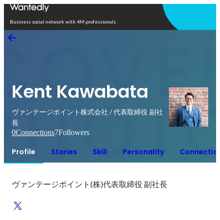
Open in app
Business social network with 4M professionals
Kent Kawabata
ヴァンテージポイント株式会社 / 代表取締役 副社
長
0
Connections
7
Followers
Profile
Stories
Skill
Personality
Connectio
ヴァンテージポイント(株)代表取締役 副社長