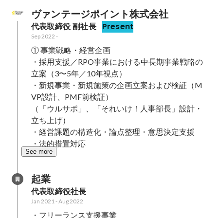
ヴァンテージポイント株式会社
代表取締役 副社長
Present
Sep 2022
-
① 事業戦略・経営企画

・採用支援／RPO事業における中長期事業戦略の
立案（3〜5年／10年視点）

・新規事業・新規施策の企画立案および検証（M
VP設計、PMF前検証）

（「ウルサポ」、「それいけ！人事部長」設計・
立ち上げ）

・経営課題の構造化・論点整理・意思決定支援

・法的措置対応
See more
起業
代表取締役社長
Jan 2021
-
Aug 2022
・フリーランス支援事業
