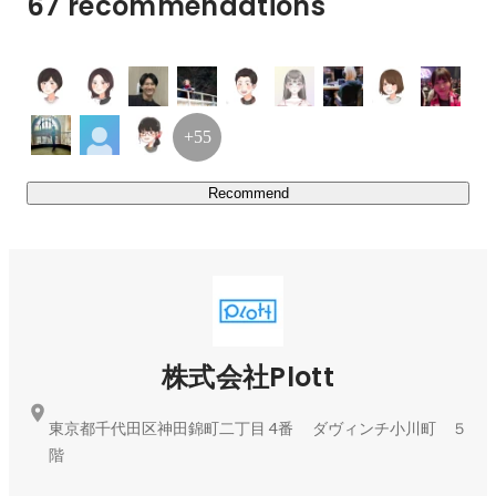
67 recommendations
い」

との想いを込め、コンテンツの構想を示す“プロット”を社
名にしています。

また、プログラミングなどで使用される「++」

+55
（インクリメント/加算処理を行うこと）を、

「Plot」とかけ合わせて「Plott」と表示し

Recommend
「コンテンツをエンジニアリングする」

「ずっと成長し続ける」との意味も込めています。

◆Plottだから実現できることは？

【デジタルネイティブに刺さるアニメ制作】

Plottのチームはほとんどが20代中心。

若いチームの感性をそのまま活かした、若者に支持される
株式会社Plott
アニメ制作を実現しています。

前職はさまざまで、テレビ業界のAD、マンガアプリのデ
東京都千代田区神田錦町二丁目 4番 ダヴィンチ小川町 ５
ィレクター

階
出版社勤務、Web広告代理店勤務、ソーシャルゲームデ
ィレクターなど多岐にわたります。
