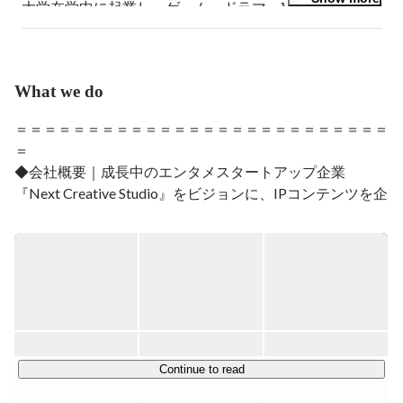
大学在学中に起業し、ゲーム・ドラマ・VTuberなど複
数コンテンツを企画・プロデュース。

2019年より「テイコウペンギン」を立ち上げ、その後複
数のYouTubeアニメをリリース。
What we do
＝＝＝＝＝＝＝＝＝＝＝＝＝＝＝＝＝＝＝＝＝＝＝＝＝＝
＝

◆会社概要｜成長中のエンタメスタートアップ企業

『Next Creative Studio』をビジョンに、IPコンテンツを企
画・制作・プロデュースする会社です。

YouTube・TikTok・webtoonなど新世代のプラットフォー
ムから大ヒットIPの創出を目指しています。

YouTube領域においては、総登録者数約1,200万人。

累計再生回数は150億回、月間再生回数は8億回を突破。

2024年11月には約10億円の資金調達を実施し、

ライセンス・ゲーム・音楽などの新規事業へ本格参入。

Continue to read
IPの魅力を最大化するための自社メディアミックス展開を