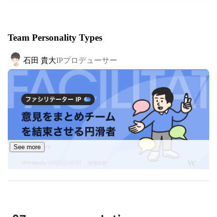
加速中です。

＝＝＝＝＝＝＝＝＝＝＝＝＝＝＝＝＝＝＝＝＝＝＝＝＝＝
＝

Team Personality Types
◆Plottを代表するショートアニメ

『混血のカレコレ』

石田 貴大
IPプロデューサー
チャンネル登録者数270万人

『テイコウペンギン』

チャンネル登録者数190万人

『私立パラの丸高校』

チャンネル登録者数95万人

＝＝＝＝＝＝＝＝＝＝＝＝＝＝＝＝＝＝＝＝＝＝＝＝＝＝
See more
＝

◆Plottとは？

Plottは小説などを書く前に作る「プロット」のことを指
します。

「オモシロイを生み出すコンテンツをずっと作っていきた