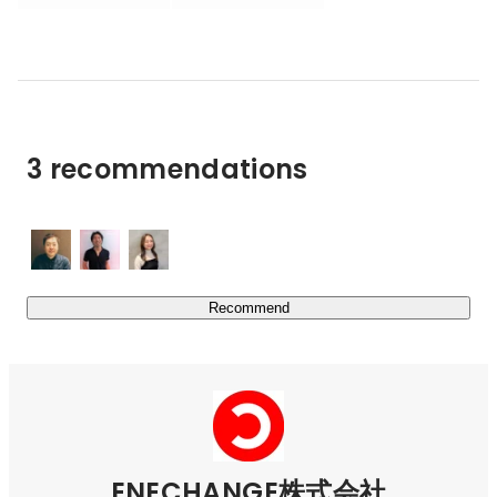
最先端の研究に携わるデータ・AI・統計の専門家たちが世
界中から集い、「エネルギーデータの活用によるエネルギ
ーの未来」を語り明かした日々。

それが私たちの原点です。

日本国内の取り組みとしては2015年に会社を設立。その
3 recommendations
後に急速な成長を遂げ、2020年末には東証マザーズ（現
在の東証グロース）へ上場しています。そしてその後も、
既存事業の成長、新規事業の立ち上げと急成長を実現して
います。

Recommend
https://enechange.co.jp/company/
ENECHANGE株式会社