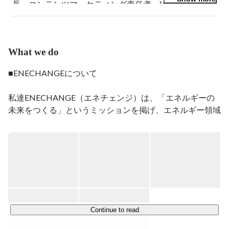
長・コンテンツマーケティング責任者。Webメディア編
集歴5年。紙メディア編集歴8年。
What we do
■ENECHANGEについて

私達ENECHANGE（エネチェンジ）は、「エネルギーの
未来をつくる」というミッションを掲げ、エネルギー領域
のDXを加速するプラットフォームになることを目指して
事業を推進する、日本を代表するエネルギーテックカンパ
ニーです。

ENECHANGEのはじまりは、英ケンブリッジの研究機関
にあります。

その名も、ケンブリッジ・エナジーデータ・ラボ。

東日本大震災を契機として、未来のエネルギーのあり方を
Continue to read
考えるために設立された研究所です。
