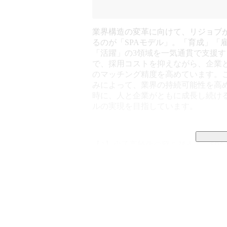
業界構造の変革に向けて、リジョブ
るのが「SPAモデル」。「育成」「
「活躍」の3領域を一気通貫で支援す
で、採用コストを抑えながら、企業
のマッチング精度を高めています。
みによって、業界の持続可能性を高
時に、人と企業がともに成長し続け
ルの実現を目指しています。
【1】少子高齢化の壁を越えろ。SPA
日本のおもてなし業界は、世界で評
な影響を受けています。

このままでは、明るい未来はない

──そう考えた私たちは、根本的な仕