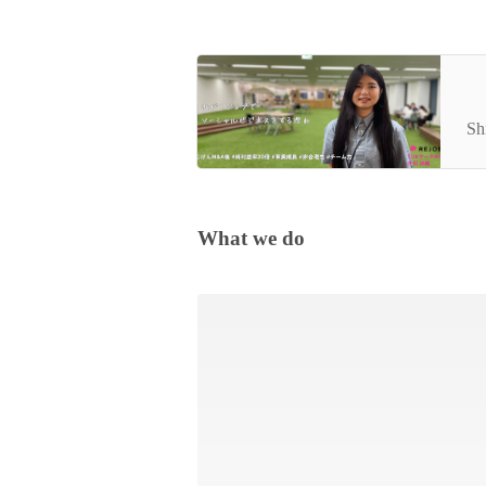
T
バ
Sh
What we do