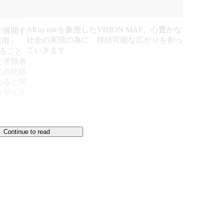
All as oneを象徴したVISION MAP。心豊かな
が展開す
社会の実現の為に、持続可能な広がりを創っ
雇用」
ていきます
ること
と求職者
この仕組
めると同
るサイク
Continue to read
モデルで未来を拓く

価される一方で、労働集約型ゆえに少子高齢化の大き
組みから変えようと思い立ちました。
