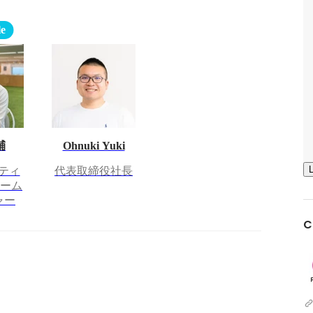
le
輔
Ohnuki Yuki
ケティ
代表取締役社長
チーム
ャー
C