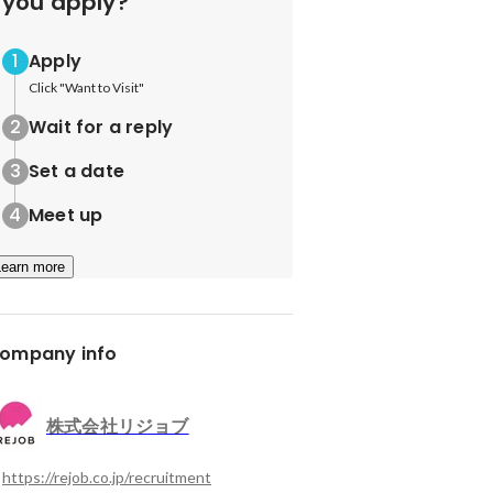
you apply?
Apply
Click "Want to Visit"
Wait for a reply
Set a date
Meet up
Learn more
ompany info
株式会社リジョブ
https://rejob.co.jp/recruitment