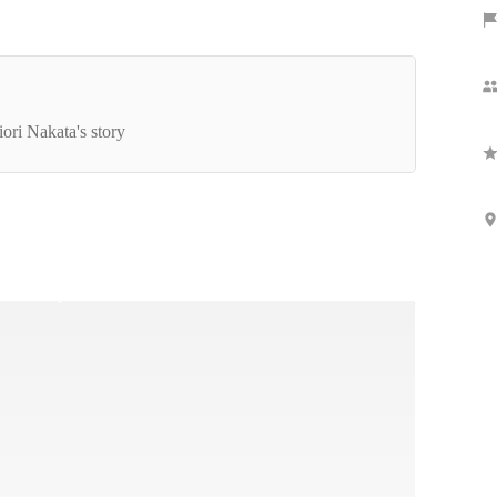
OBマーケティングを立ち上げ、創ってきたメン
ーが、事業推進の先に目指すのは、〇〇だった。
iori Nakata's story