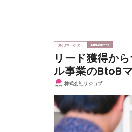
Mid-career
BtoBマーケター
リード獲得から
ル事業のBtoB
株式会社リジョブ