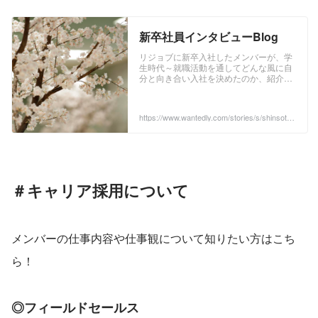
新卒社員インタビューBlog
リジョブに新卒入社したメンバーが、学
生時代～就職活動を通してどんな風に自
分と向き合い入社を決めたのか、紹介し
ています。
https://www.wantedly.com/stories/s/shinsotsu
interview
＃キャリア採用について
メンバーの仕事内容や仕事観について知りたい方はこち
ら！
◎フィールドセールス