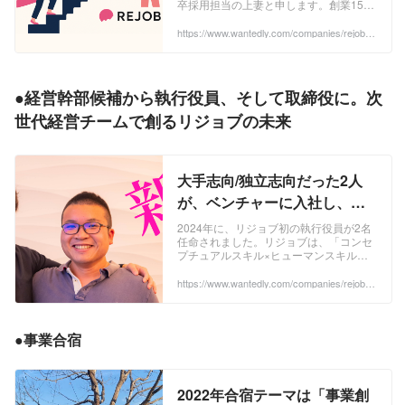
卒採用担当の上妻と申します。創業15周
年を迎えたリジョブ。会社の成長理由の
一つであるこの「経営幹部候補」につい
https://www.wantedly.com/companies/rejob/p
ost_articles/965801
て、語ら...
●
経営幹部候補から執行役員、そして取締役に。次
世代経営チームで創るリジョブの未来
大手志向/独立志向だった2人
が、ベンチャーに入社し、執
行役員になるまでの道のり
2024年に、リジョブ初の執行役員が2名
任命されました。リジョブは、「コンセ
【前編】 | 株式会社リジョブ
プチュアルスキル×ヒューマンスキル」
の高難易度の成長プロセスを大事にして
いる為、ふたりとも若くしてMGRと幹部
https://www.wantedly.com/companies/rejob/p
ost_articles/956944
候補、社...
●事業合宿
2022年合宿テーマは「事業創