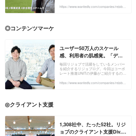
ーBlog
回は、ユーザー領域におけるマーケ責任
者のお話しでしたが、今回は2017年に新
https://www.wantedly.com/companies/rejob/p
ost_articles/866682
卒入社、の...
◎コンテンツマーケ
ユーザー50万人のスケール
感、利用者の肌感覚。「デジ
タルとリアル」両極を捉え続
毎回リジョブで活躍をしているメンバー
を紹介するリジョブログ。今回はコーポ
ける業務委託マーケター＠今
レート推進UNITの伊藤がご紹介するの
村 公哉さん。 | 私がリジョブ
は、マーケティングマネージャーとして
美容・介護ケア業界を応援するWEBマガ
https://www.wantedly.com/companies/rejob/p
に入社した理由
ost_articles/385352
ジン「モア...
◎
クライアント支援
1,308社中、たった52社。リジ
ョブのクライアント支援Div.が