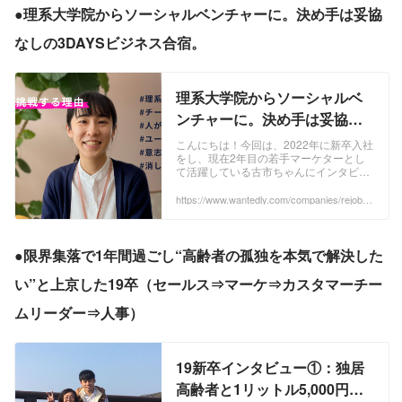
●理系大学院からソーシャルベンチャーに。決め手は妥協
なしの3DAYSビジネス合宿。
理系大学院からソーシャルベ
ンチャーに。決め手は妥協な
しの3DAYSビジネス合宿。 |
こんにちは！今回は、2022年に新卒入社
をし、現在2年目の若手マーケターとし
新卒社員インタビューBlog
て活躍している古市ちゃんにインタビュ
ーをすることにしました。これまで何度
か一緒に仕事をしてきた彼女に対して
https://www.wantedly.com/companies/rejob/p
ost_articles/529878
は、「つい後...
●限界集落で1年間過ごし“高齢者の孤独を本気で解決した
い”と上京した19卒（セールス⇒マーケ⇒カスタマーチー
ムリーダー⇒人事）
19新卒インタビュー①：独居
高齢者と1リットル5,000円の