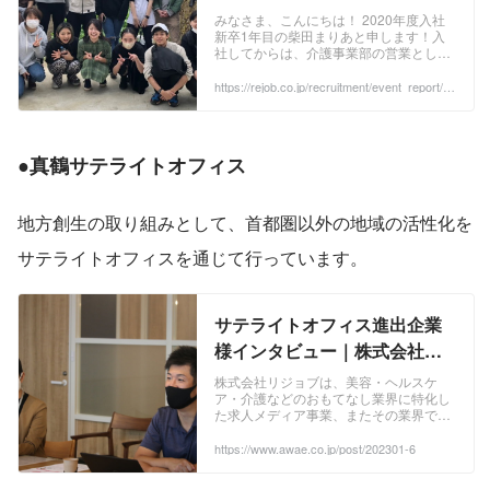
大切にする理由。 REJOB
みなさま、こんにちは！ 2020年度入社
新卒1年目の柴田まりあと申します！入
BLOG｜採用情報 株式会社リ
社してからは、介護事業部の営業として
ジョブ
働いています。 ▼内定者インターンをし
ていた時のインタビューブログはこちら
https://rejob.co.jp/recruitment/event_report/20
20/11/09/15305
です↓ 喜びも悔しさも凝縮された4週
間。20卒『内定者インターン』生の声
【前編】を紹介します。 介護事業部で
は、 『リジョブ介護』 ...
●
真鶴サテライトオフィス
地方創生の取り組みとして、首都圏以外の地域の活性化を
サテライトオフィスを通じて行っています。
サテライトオフィス進出企業
様インタビュー｜株式会社リ
ジョブ様
株式会社リジョブは、美容・ヘルスケ
ア・介護などのおもてなし業界に特化し
た求人メディア事業、またその業界で活
躍する方に向けた応援メディアを運営し
ています。リジョブが目指すのは、社会
https://www.awae.co.jp/post/202301-6
課題・業界課題を事業を通じて解決し、
心豊かで持続可能な社会を創ることで