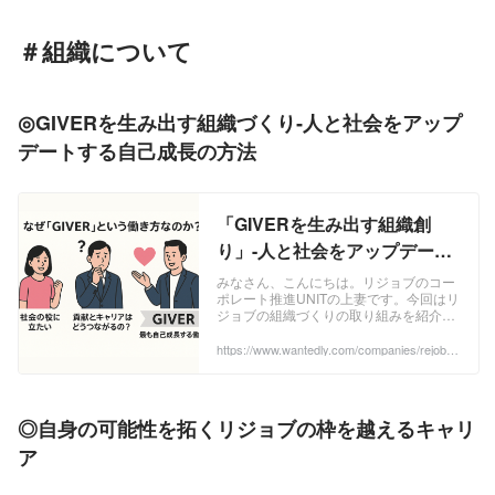
＃組織について
◎GIVERを生み出す組織づくり‐人と社会をアップ
デートする自己成長の方法
「GIVERを生み出す組織創
り」-人と社会をアップデート
する、自己成長の仕方 | 株式会
みなさん、こんにちは。リジョブのコー
ポレート推進UNITの上妻です。今回はリ
社リジョブ
ジョブの組織づくりの取り組みを紹介し
ます。様々な​行っているリジョブです
が、その中でも特にGIVERを育む取り組
https://www.wantedly.com/companies/rejob/p
ost_articles/965518
みをご...
◎自身
の可能性を拓くリジョブの枠を越えるキャリ
ア