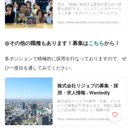
「モチベーションチームアワ
先日、"組織に前向きな変化が見られた部
署を表彰"する、リンクアンドモチベーシ
ード2021」を受賞した理由。 |
ョン主催「モチベーションチームアワー
REJOB Blog
ド2021」を受賞したクライアント支援
Div.（CS&CGチーム）のみなさん。「サ
https://www.wantedly.com/companies/rejob/p
ost_articles/331148
ービスに対する、お客様からのお問合せ
窓口」および「お客様の意見に基づく、
社内システムの運用改善提案」を担う、
社内外連携の「柱」となるチーム です。
◎
その他の職種もあります！募集は
こちら
から！
...
各ポジションで積極的に採用を行なっておりますので、ぜ
ひ一度目を通してみてください。
株式会社リジョブの募集・採
用・求人情報 - Wantedly
株式会社リジョブの新卒・中途・インタ
ーンの募集が71件あります。気軽に面談
して話を聞いてみよう。職種や採用形態
からあなたにあった募集を見つけること
ができます。募集では「どんなことをや
https://www.wantedly.com/companies/rejob/pr
ojects
るのか」はもちろん、「なぜやるのか」
「どうやるのか」や実際に一緒に働くメ