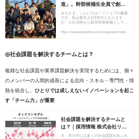
造」。幹部候補生全員で創
る"リジョブの第3フェーズ"。
みなさま、こんにちは！リジョブの藤森
です。私は新卒入社5年目となります
| REJOB Blog
が、入社当時から経営幹部候補として
様々なことに挑戦をさせていただいてい
ます！ リジョブでは、毎年恒例 ...
https://www.wantedly.com/companies/rejob/p
ost_articles/473348
◎
社会課題を解決するチームとは？
複雑な社会課題や業界課題解決を実現するためには、個々
のメンバーの人間的成長による志向・スキル・専門性・情
熱を統合し、
ひとりでは成しえないイノベーションを起こ
す「チーム力」が重要
社会課題を解決するチームと
は？｜採用情報 株式会社リジ
ョブ
今、世の中には多くの社会課題があふれ