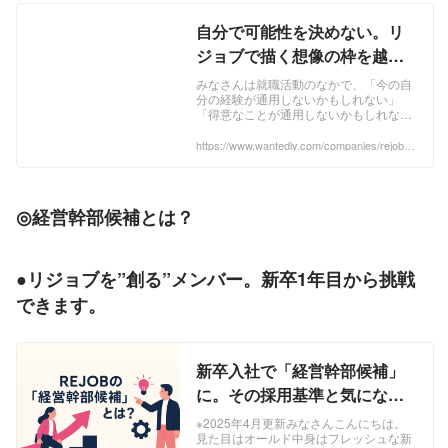
自分で可能性を決めない。リ
ジョブで描く想像の枠を越え
るキャリアとは？ | 株式会社リ
みなさんは就職活動のなかで、「今の自
分の経験が通用しないかもしれない」
ジョブ
「得意なことが通用しないかもしれな
い」と感じたことはありませんか？かつ
て私自身も、同じような迷いや不安を抱
https://www.wantedly.com/companies/rejob/p
ost_articles/968728
えていたことを思い...
◎
経営幹部候補とは？
●リジョブを”創る”メンバー。新卒1年目から挑戦
できます。
新卒入社で「経営幹部候補」
に。その採用基準と気になる
研修内容をこそっと教えま
※2025年4月更新みなさんこんにちは。
見た目はオールド中身はフレッシュな新
す。 | 株式会社リジョブ