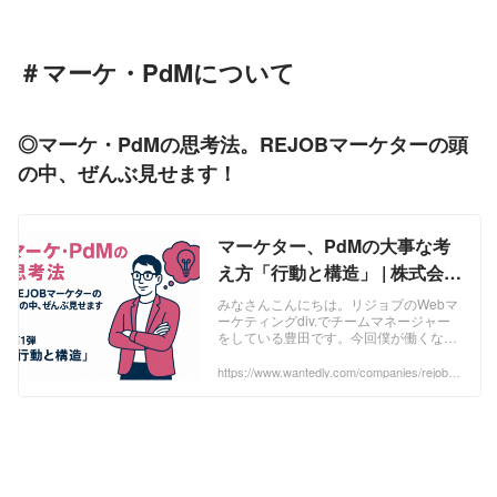
す。思いやり、いたわり、心づかいとい
う日本の心を大切にした「人と人を結
ぶ」事業を通じ、労働力不足やおもてな
し業界に携わる方々の、仕事を通じた夢
＃マーケ・PdMについて
の実...
◎マーケ・PdMの思考法。REJOBマーケターの頭
の中、ぜんぶ見せます！
マーケター、PdMの大事な考
え方「行動と構造」 | 株式会社
リジョブ
みなさんこんにちは。リジョブのWebマ
ーケティングdiv.でチームマネージャー
をしている豊田です。今回僕が働くなか
で気づいた、マーケター、PdMとしてそ
の２つに共通する大事な考え方について
https://www.wantedly.com/companies/rejob/p
ost_articles/960273
お伝え...