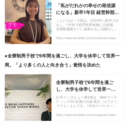
「私がだれかの幸せの発信源
になる」新卒1年目 経営幹部候
補／営業チーム期待の新人 吉
こんにちは！今回は、2023年に新卒入社
をし、1年目で経営幹部候補に立候補、
川愛唯さんの覚悟。 | 新卒社員
営業配属後すぐに成果を出し活躍をして
インタビューBlog
いる吉川ちゃんにインタビューをするこ
とにしました。以前、四半期に一度の全
https://www.wantedly.com/companies/rejob/p
ost_articles/540237
社決起会の...
●全寮制男子校で6年間を過ごし、大学を休学して世界一
周。「より多くの人と向き合う」覚悟を決めた
全寮制男子校で6年間を過ご
し、大学を休学して世界一
周。「より多くの人と向き合
21卒インタビュー第3弾は、Webマーケ
ティングDiv.所属の川波 風太（カワナミ
う」覚悟を決めた21卒@川波
フウタ）さんです。1年目マーケターと
風太さん | 新卒社員インタビュ
してサービスやプロダクトの価値と可能
性を高めるという使命に、日々全力コミ
https://www.wantedly.com/companies/rejob/p
ーBlog
ost_articles/361317
ッ...