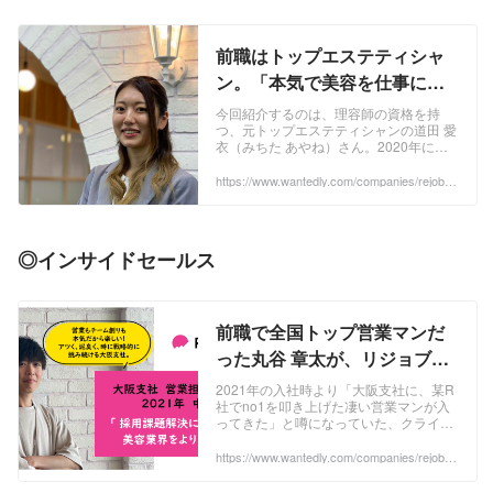
前職はトップエステティシャ
ン。「本気で美容を仕事にし
たい」を叶え続ける営業担当
今回紹介するのは、理容師の資格を持
つ、元トップエステティシャンの道田 愛
＠道田 愛衣さん。 | 私がリジ
衣（みちた あやね）さん。2020年にリ
ョブに入社した理由
ジョブへ中途入社し、採用支援に携わる
営業職として、首都圏の美容室やエステ
https://www.wantedly.com/companies/rejob/p
ost_articles/367847
サロンを駆け巡っています。 「人を綺麗
にして、喜んでいただくこと」 ...
◎インサイドセールス
前職で全国トップ営業マンだ
った丸谷 章太が、リジョブで
美容業界課題に挑む理由。 | 私
2021年の入社時より「大阪支社に、某R
社でno1を叩き上げた凄い営業マンが入
がリジョブに入社した理由
ってきた」と噂になっていた、クライア
ント支援Div.の丸谷 章太（まるたに しょ
うた）さん。入社研修で早速成果をあ
https://www.wantedly.com/companies/rejob/p
ost_articles/530558
げ...