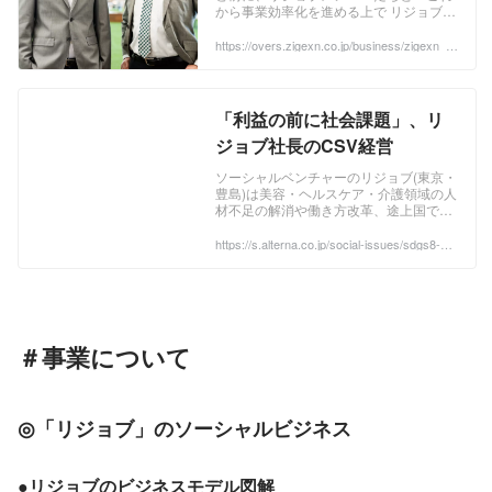
から事業効率化を進める上で リジョブ
がベンチマークするべき企業はじげん」
と話していました。そんな中でM&Aの話
https://overs.zigexn.co.jp/business/zigexn_b
usiness/1726/
がきた。ご縁を感じたと同時に、我々が
追いつこうとしていた企業に求められた
というのは、「自分たちがやってきたこ
とは間違いなかった」という安心感や肯
「利益の前に社会課題」、リ
定感がありましたね。 ...
ジョブ社長のCSV経営
ソーシャルベンチャーのリジョブ(東京・
豊島)は美容・ヘルスケア・介護領域の人
材不足の解消や働き方改革、途上国での
貧困層向けの雇用支援などに取り組む。
同社を率いる鈴木一平社長は2014年に
https://s.alterna.co.jp/social-issues/sdgs8-de
cent-work-and-economic-growth/83019
28歳の若さで社長に就任、19.8億円の投
資額を2年
＃事業について
◎
「リジョブ」のソーシャルビジネス
●リジョブのビジネスモデル図解