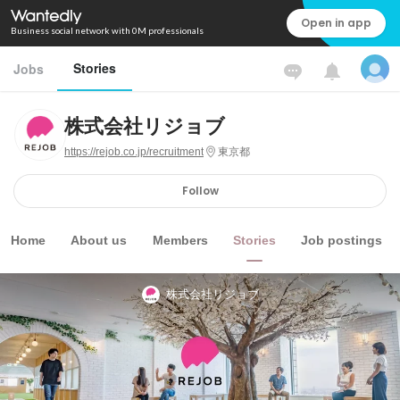
Open in app
Business social network with 0M professionals
Stories
Jobs
株式会社リジョブ
https://rejob.co.jp/recruitment
東京都
Follow
Home
About us
Members
Stories
Job postings
株式会社リジョブ