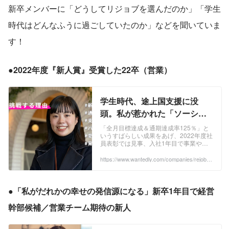
新卒メンバーに「どうしてリジョブを選んだのか」「学生
時代はどんなふうに過ごしていたのか」などを聞いていま
す！
●2022年度『新人賞』受賞した22卒（営業）
学生時代、途上国支援に没
頭。私が惹かれた「ソーシャ
ルビジネス」への本気度。 | 新
「全月目標達成＆通期達成率125％」と
いうすばらしい成果をあげ、2022年度社
卒社員インタビューBlog
員表彰では見事、入社1年目で事業や組
織に大きく貢献したメンバーに贈られる
『新人賞』を受賞！ 所属チームも『チー
https://www.wantedly.com/companies/rejob/p
ost_articles/498546
ム賞』...
●「私がだれかの幸せの発信源になる」新卒1年目で経営
幹部候補／営業チーム期待の新人