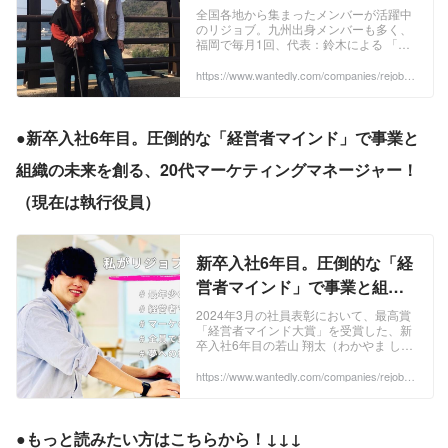
水？...限界集落で1年間過ご
全国各地から集まったメンバーが活躍中
のリジョブ。九州出身メンバーも多く、
し"高齢者の孤独を本気で解決
福岡で毎月1回、代表：鈴木による 「社
したい"と上京した、上妻 潤己
会課題を解決する事業立案ワークショッ
プ」 を学生向けに開催しています。 ...本
https://www.wantedly.com/companies/rejob/p
さん | 新卒社員インタビュー
ost_articles/170739
日紹介するのは、上記ワークショップを
Blog
きっかけにリジョブへ入社した、19新
卒：上妻 潤己（コウヅマ ジュンキ）さ
ん。最近 「蟻語（アリ語）の研究」など
●新卒入社6年目。圧倒的な「経営者マインド」で事業と
で話題の『九州大学 決断科学大学院』
出身です。 ...
組織の未来を創る、20代マーケティングマネージャー！
（現在は執行役員）
新卒入社6年目。圧倒的な「経
営者マインド」で事業と組織
の未来を創る、20代マーケテ
2024年3月の社員表彰において、最高賞
「経営者マインド大賞」を受賞した、新
ィングマネージャー！ | マネー
卒入社6年目の若山 翔太（わかやま しょ
ジャーBlog
うた）さん。ユーザー70万人の業界特化
型求人メディア「リジョブ」のWebマー
https://www.wantedly.com/companies/rejob/p
ost_articles/891485
ケ...
●もっと読みたい方はこちらから！↓↓↓