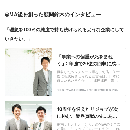
◎
MA後を創った顧問鈴木のインタビュー
「理想を100％の純度で持ち続けられるような企業にして
いきたい。」
「事業への偏重が死をまね
く」2年強で20億の回収に成功
した、リジョブ鈴木の組織哲
買収したベンチャー企業を、何倍、何十
倍にも成長させられる経営者は、日本に
学 | FastGrow
何人いるだろうか──。連日連夜、資金
調達やイグジットのニュースが駆け巡る
スタートアップ界隈。しかし、「買収し
https://www.fastgrow.jp/articles/rejob-suzuki
たのち、その企業がいかに成長したか」
が語られることは稀だ。「M&amp;Aの大
半は失敗に終わる」という言説も見られ
るように、成功事例は決して多くはな
10周年を迎えたリジョブが次
い。しかし、そんな常識を覆し、買収に
かかった19.8億円の投資額を...
に挑む、業界貢献の先にある
社会貢献（前編） - OVERS
長南：もともとじげんとのM&Aの３年ほ
ど前に、リジョブメンバーたちと「これ