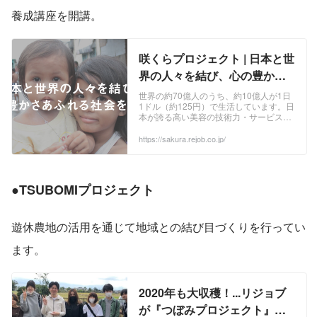
養成講座を開講。
咲くらプロジェクト | 日本と世
界の人々を結び、心の豊かさ
あふれる社会を目指す
世界の約70億人のうち、約10億人が1日
1ドル（約125円）で生活しています。日
本が誇る高い美容の技術力・サービス力
を学ぶ機会を提供することで、雇用を創
造し、貧困問題を解決するため、2015年
https://sakura.rejob.co.jp/
の春に咲くらプロジェクトがスタートし
ました。 2015年7月にはフィリピン・オ
ロンガポ市に、無料でセラピストの技術
を学べる養成講座をスタート。 ...
●
TSUBOMIプロジェクト
遊休農地の活用を通じて地域との結び目づくりを行ってい
ます。
2020年も大収穫！...リジョブ
が『つぼみプロジェクト』を