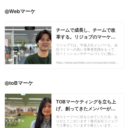
◎
Webマーケ
チームで成長し、チームで改
革する。リジョブのマーケタ
ーがチームで業界課題と向き
リジョブでは、中途入社メンバーも、会
社づくりへの高い当事者意識をもって、
合う本質とは。 | 株式会社リジ
日々ミッションやチームづくりに挑んで
ョブ
います。今日はWEBマーケターとして中
途入社し、2年目でリーダーになったメ
https://www.wantedly.com/companies/rejob/p
ost_articles/223905
ンバーのチー...
◎
toBマーケ
TOBマーケティングを立ち上
げ、創ってきたメンバーが、
事業推進の先に目指すのは、
本ストーリーに目をとめていただき、あ
りがとうございます！株式会社リジョブ
〇〇だった。 | Webマーケタ
で人事をしています小暮といいます。前