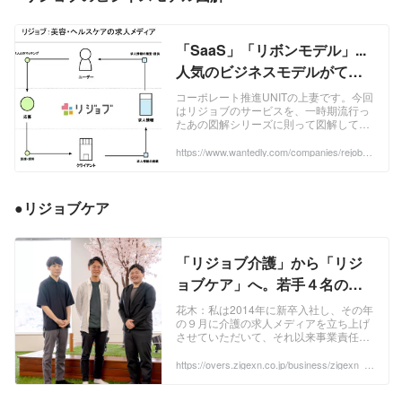
「SaaS」「リボンモデル」...
人気のビジネスモデルがてん
こ盛りのリジョブのサービス
コーポレート推進UNITの上妻です。今回
はリジョブのサービスを、一時期流行っ
を図解してみた。 | 株式会社リ
たあの図解シリーズに則って図解してみ
ジョブ
ました。マーケをやっていると専門家に
なりがちですが、伝わりやすい「素人
https://www.wantedly.com/companies/rejob/p
ost_articles/540942
力」、大事で...
●リジョブケア
「リジョブ介護」から「リジ
ョブケア」へ。若手４名の介
護領域に対する強い想い（前
花木：私は2014年に新卒入社し、その年
の９月に介護の求人メディアを立ち上げ
編） - OVERS
させていただいて、それ以来事業責任者
を務めています。もともと介護業界には
学生時代から興味を持ち始め、入社の面
https://overs.zigexn.co.jp/business/zigexn_b
usiness/4809/
接でも話していたほどです。とはいえ、
学生時代はビジネス感度が高かったわけ