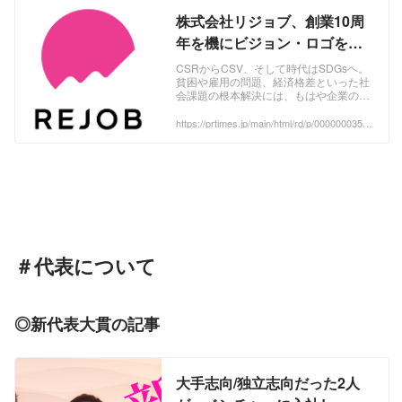
株式会社リジョブ、創業10周
年を機にビジョン・ロゴを一
新
CSRからCSV、そして時代はSDGsヘ。
貧困や雇用の問題、経済格差といった社
会課題の根本解決には、もはや企業の力
が欠かせないものとなり、一方でインタ
ーネットの普及による完全ボーダーレス
https://prtimes.jp/main/html/rd/p/000000035.0
00013127.html
な時代がすぐそこまで来ています。この
ような時代の流れを受け、旧コーポレー
トロゴが表していた「日本の技術とサー
ビスに見立てた桜の花びら・日本列島」
を進化させ、 ...
＃代表について
◎新代表大貫の記事
大手志向/独立志向だった2人