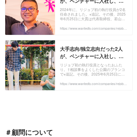
が、ベンチャーに入社し、執
行役員になるまでの道のり
2024年に、リジョブ初の執行役員が2名
任命されました。※追記。その後、2025
【前編】 | 株式会社リジョブ
年6月25日に大貫は代表取締役、若山は
取締役に就任。 リジョブは、「コンセ
プチュアルスキル×ヒューマンスキル」
https://www.wantedly.com/companies/rejob/p
ost_articles/956944?status=success
の高...
大手志向/独立志向だった2人
が、ベンチャーに入社し、執
行役員になるまでの道のり
リジョブ初の執行役員となったおふた
り。↑相談事をよくした公園のブランコ
【後編】 | 株式会社リジョブ
で※追記。その後、2025年6月25日に大
貫は代表取締役、若山は取締役に就
任。 前回は学生時代～若手時代までを
https://www.wantedly.com/companies/rejob/p
ost_articles/957245
お届けしました...
＃顧問について