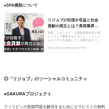
でもなく、インターンに参加したことも
ありませんでした。ただ、母親や祖母が
●SPA構想について
介護で困っていた姿を見ていて、「２人
を救いたい、そしてどうせ救うな...
リジョブが目指す収益と社会
貢献の両立とは？美容業界の
課題と本気で向き合う事業・
美容・ヘルスケア・介護業界特化型の求
人メディア事業をはじめとし、ソーシャ
組織づくり
ルビジネスを推進している株式会社リジ
ョブ。同社は、関わる業界を一気通貫で
支援する独自の「SPA構想」を掲げて事
https://hrog.net/interview/117631/
業を展開している。その根底にあるのは
事業を通じた業界課題解決、社会貢献へ
のこだわりだ。今回はリジョブが事業を
通して目指す社会や、それを実現するた
めの戦略・組織づくりについて話を伺
う。
◎「リジョブ」のソーシャルコミュニティ
●SAKURAプロジェクト
フィリピンの貧困問題を解決するためにセラピストの無料