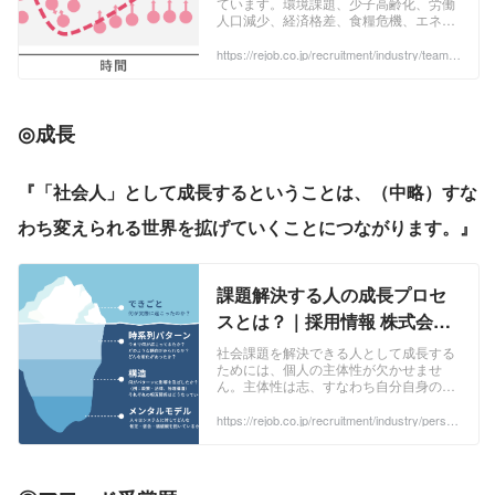
ています。環境課題、少子高齢化、労働
人口減少、経済格差、食糧危機、エネル
ギー資源の枯渇といった地球・国家規模
の大きな課題から、伝統文化の継承、過
https://rejob.co.jp/recruitment/industry/team_
building/
疎地域の活性化といった地域や分野を限
定した課題まで、社会課題の幅は広範囲
に及びます。 ...
◎
成長
『「社会人」として成長するということは、（中略）すな
わち変えられる世界を拡げていくことにつながります。』
課題解決する人の成長プロセ
スとは？｜採用情報 株式会社
リジョブ
社会課題を解決できる人として成長する
ためには、個人の主体性が欠かせませ
ん。主体性は志、すなわち自分自身の志
とも言えるビジョンを追求し、実現し続
ける姿勢とも言い換えられます。 ...
https://rejob.co.jp/recruitment/industry/person
al_development/