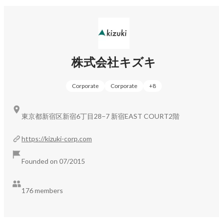
実現し、社会課題を解決するためには、「利用者が最もよ
格し、営業活動のマニュアル作成、社員採用・育成などに
いサービスを選択できること」「持続可能な組織であるこ
携わりました。その後、「大手企業の看板がないところで
と」「質の向上に向けた切磋琢磨を行うこと」が重要と考
勝負できる人間か」を試したいと思い、2020年にITベンチ
ャー企業に転職。自社サービスの海外展開に向けた営業企
えています。

画、サービス運営の仕組みづくり、ツール導入顧客のマー
ケティングのコンサルティングに従事しました。

株式会社キズキ
そのためキズキでは、「ビジネス」と「社会貢献」の両立
2021年10月よりフリーランスとして独立し、株式会社キズ
を追求しています。

キの法人連携事業部立ち上げに携わりました。

Corporate
Corporate
+
8
2022年10月からはキズキビジネスカレッジ大阪校の就労支
そんなキズキは、2011年夏の創業から急成長をしていま
援担当として約20名の利用者の中から半年で約10名の就職
す。

を支援しました。

東京都新宿区新宿6丁目28−7 新宿EAST COURT2階
その後、正社員としてキズキに入社することを打診いただ
き、2022年4月にキズキへ入社。

成長フェーズの真っただ中にいるキズキでは、ミッション
キズキビジネスカレッジ大阪校のマネージャーとしてメン
https://kizuki-corp.com
達成のために、一緒に挑戦をしてくれる仲間を募集しま
バーの育成・事業所全体の売り上げ創出に従事していま
す。
す。

Founded on 07/2015
★キズキで担っている役割

KBC大阪校の責任者として、事業所の売り上げ創出と支援
176 members
品質の担保に責任を持っています。

KBCの社員には本当に多種多様な才能を持つ方がいます。

「福祉の支援現場で長年支援実績がありながらも、従来の