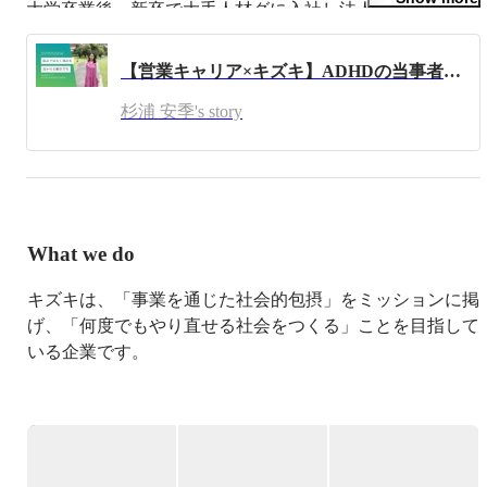
大学卒業後、新卒で大手人材グに入社し法人営業として5
年間在籍

2020年にITベンチャー企業に転職

【営業キャリア×キズキ】ADHDの当事者だからできること/杉浦安季
2021年10月よりフリーランスとして独立し、株式会社キズ
キの法人連携事業部立ち上げに携わる

杉浦 安季's story
2022年4月正式にキズキにジョイン

------

★なぜキズキへ？

社会人なりたてのころは「商談時間を間違えて覚えてい
て、約束をすっぽかす」「見積金額が一桁間違えている」
等のミスを繰り返していました。

What we do
周囲が「当たり前にできることが、できない」ことに悩
み、職場までの電車で涙が止まらなくなった時期も。

キズキは、「事業を通じた社会的包摂」をミッションに掲
「発達障害」という言葉を知り、精神科を受診。ほぼすべ
げ、「何度でもやり直せる社会をつくる」ことを目指して
てのＡＤＨＤの特徴が当てはまり、診断が下りました。

それからは「頑張ってミスをなくす」ことは諦め、「ミス
いる企業です。

をしない仕組みを作ること」に取り組みました。

また強みを活かせる働き方を模索するようになり、自分に
現在の日本社会は、一度レールを外れると、やり直すこと
合った「仕事のスタイル」を見つけ、セールスリーダーや
が困難です。

後輩育成を任される立場になりました。

ADHDの診断を受けてからは、発達障害が理由で「いじめ
挫折経験のある方が人生をあきらめざるを得ない状況に立
にあう」「うつ病になる」「退職勧告を受ける」など、自