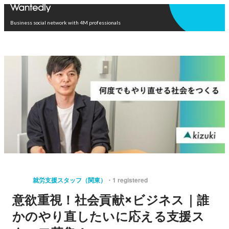
Open in app
Business social network with 4M professionals
就労支援スタッフ（関東）
1 registered
意欲重視！社会貢献×ビジネス｜誰
かのやり直したいに応える支援ス