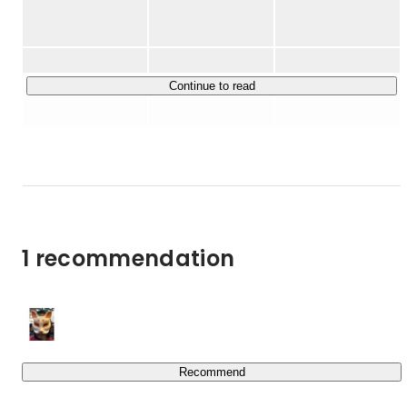
たされることは、その方にとってだけではなく、社会全体
分の想像を超えてつらいご経験をされた方の事例をたくさ
ん知ることになり、私がADHDの特性を持ちながら安定し
にとっても大きな損失を生んでいると考えています。

て働けているのは、人に恵まれる等の「幸運が重なっただ
けだ」と思うようになりました。

私たちキズキは、様々な理由で挫折を経験した人たちがも
Continue to read
発達の特性といまいる環境が合わないだけという理由で、
う一度やり直すことができるための事業をつくり続けるこ
「なじめない」「成果が出せない」人にも環境を変えて、
とがミッションの達成につながると信じて、日々挑戦をし
自分の特性を活かすことができる、仕事をするチャンスが
続けています。

あるべきだと考えるようになり、「何度でもやり直せる社
会をつくる」というキズキの理念に強く共感し、入社を決
めました。

現在運営中の事業には、次のようなものがあります。

★学歴・勉強してきたこと・興味関心・これまでの経歴

①不登校・中退経験者などの学び直しを支援する「キズキ
大学では「多様性を受け入れる社会」について興味があ
1 recommendation
共育塾」の運営（学習教室事業）

り、愛知県の日系ブラジル・ペルー人が住む団地で「移民
②うつや発達障害の方の就労を支援する「キズキビジネス
2世・3世の教育事情」の研究をしていました。

カレッジ事業」の運営（就労支援事業）

また、国際協力にも関心があり、ミャンマー・ヤンゴンで
初の「ミャンマー×日本学生会議」の運営に携わるなどし
③地方自治体と連携して生活困窮家庭の若者の就労・就学
ていました。

などを支援する公民連携事業

大学卒業後は、大手人材グループに入社し法人営業とし
Recommend
て、5年間在籍しました。

また、「何度でもやり直せる社会をつくる」という理念を
法人営業担当として4年間従事後、セールスリーダーに昇