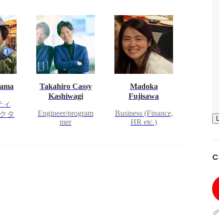
sama
Takahiro Cassy
Madoka
Kashiwagi
Fujisawa
ティ
Engineer/program
Business (Finance,
クタ
mer
HR etc.)
C