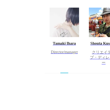
Tamaki Ihara
Shouta Ku
Director/manager
クリエイ
ブ・ディレ
ー