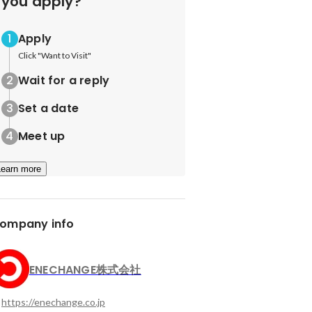
you apply?
Apply
Click "Want to Visit"
Wait for a reply
Set a date
Meet up
Learn more
ompany info
ENECHANGE株式会社
https://enechange.co.jp