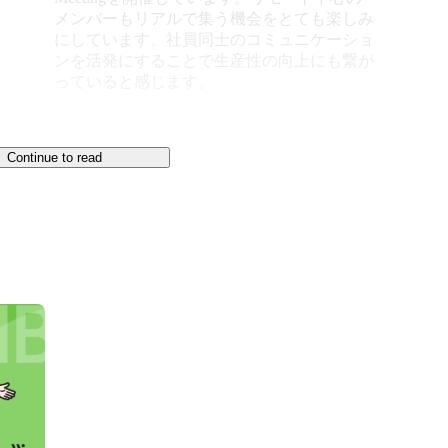
メンバーもリアルで集う機会をとても楽しみ
にしています。社員同士のコミュニケーショ
ンを活発にすることで生産性の向上にも繋が
っていると感じます。
Continue to read
ジ）は、「エネルギーの未来をつくる」というミッショ
加速するプラットフォームになることを目指して事業
ーテックカンパニーです。

ンブリッジの研究機関にあります。

ータ・ラボ。

エネルギーのあり方を考えるために設立された研究所
統計の専門家たちが世界中から集い、「エネルギーデ