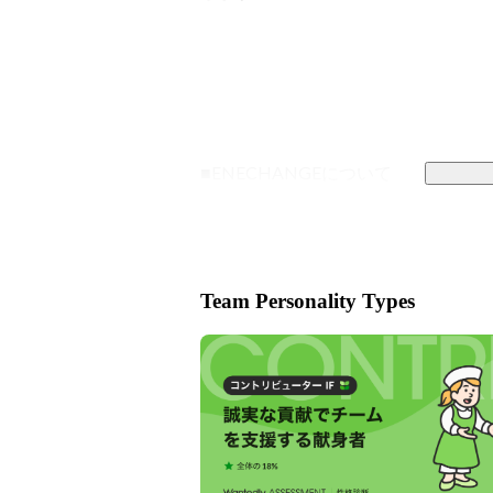
■ENECHANGEについて

私達ENECHANGE（エネチェン
ンを掲げ、エネルギー領域のDXを
を推進する、日本を代表するエネルギ
Team Personality Types
ENECHANGEのはじまりは、英ケ
その名も、ケンブリッジ・エナジーデ
東日本大震災を契機として、未来の
です。

最先端の研究に携わるデータ・AI・