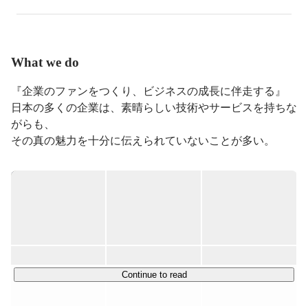
在籍したリクルート(広告クリエィテイブ)と船井総研(コ
ンサルティング)を足して2で割ったような事業を行なっ
ています。ところが最近はさらに進化しその2社を凌駕
するようなエキサイティングな仕事もたくさん舞い込ん
What we do
で来てワクワクドキドキが止まりません。興味を持たれ
た方一度遊びに来ませんか？
『企業のファンをつくり、ビジネスの成長に伴走する』

日本の多くの企業は、素晴らしい技術やサービスを持ちな
がらも、

その真の魅力を十分に伝えられていないことが多い。

たとえば、事業内容の独自性が明確に言語化されていない
ことや、

ターゲット層を意識していない採用広報、機械的に発行を
続ける社内広報…。

投資家、取引先、社員、求職者など、届けるターゲットご
とに

最適な情報を提供できている企業が、日本に何社あるでし
Continue to read
ょうか。
