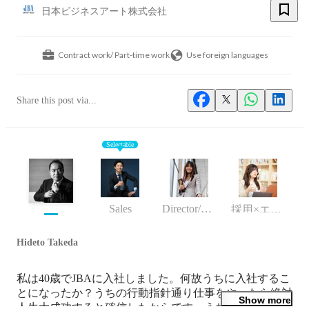
日本ビジネスアート株式会社
Contract work/ Part-time work
Use foreign languages
Share this post via...
Selectable
Sales
Director/manager
採用×エンゲージメント事業
Hideto Takeda
私は40歳でJBAに入社しました。何故うちに入社するこ
とになったか？うちの行動指針通り仕事をやったら絶対
Show more
人生大成功すると確信したからです。うちの会社は私が