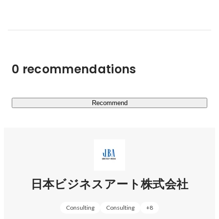
私たちは、こうした経営課題に深く入り込み、あらゆる情
報を集め、

そこから潜在的な課題、解決の糸口を抽出します。

企業の本質的な価値を各ターゲットに最適に届けること
は、

0 recommendations
社会への浸透にも繋がり、企業自体の価値も高まっていき
ます。

それは、日本経済の成長にまで繋がると信じています。

Recommend
企業が、本来の強みを最大限に活かしきることが、

私たちのミッションです。
日本ビジネスアート株式会社
Consulting
Consulting
+
8