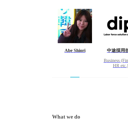
Abe Shiori
中途採用
Business (Fi
HR etc.
What we do