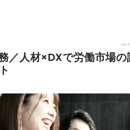
on
2
務／人材×DXで労働市場の
ト