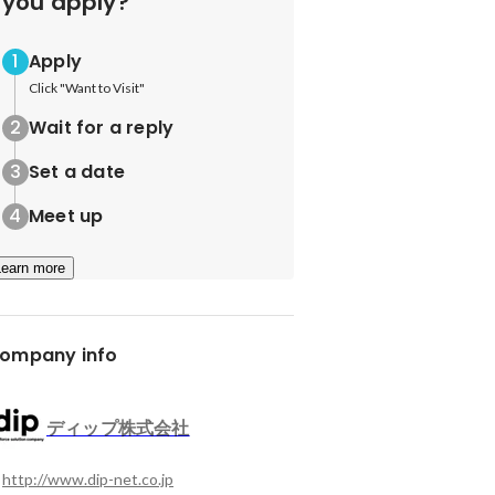
you apply?
Apply
Click "Want to Visit"
Wait for a reply
Set a date
Meet up
Learn more
ompany info
ディップ株式会社
http://www.dip-net.co.jp