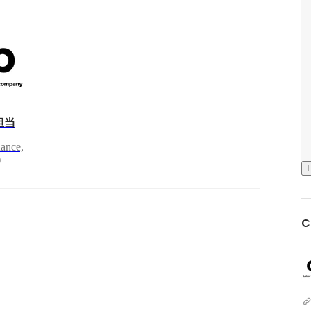
担当
nance,
)
C