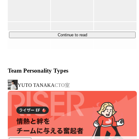
る社会」の実現を目指し、「仕事に出会えない」というユ
ーザーの課題を『バイトル』などの人材サービスで、「職
場環境やコミュニケーション」の課題を『コボット』や
『バイトルトーク』などのDXサービスで解決していま
す。

Continue to read
・1000万人以上のユーザーデータ

・15万社以上の顧客基盤

・20年以上のドメイン知識

Team Personality Types
→ 20年以上の歴史を前提に第二変革期でAIやデータをも
とに再定義して0から型をつくっていく挑戦のフェーズで
CTO室
YUTO TANAKA
す。

年次関係なく若手から大規模な環境でユーザーの「はたら
く」課題に挑戦中！

デザイナー、エンジニア、企画職など様々なメンバーとの
チーム開発でAIを使い倒しながらプロダクトを作っていま
す。
