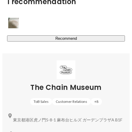
1 recommendation
気付きのトリガーを世界中に伝播させるために、The 
Chain MuseumはArtStickerから生まれる繋がり、学びを他
の事業にも活かしています。

　ArtSticker Webサイト：
https://artsticker.app/
Recommend
【Gallery事業】とは

アートと出会い、表現に触れた人たちが思わず語り合いた
くなるアートスペース。The Chain Musemの運営するギャ
ラリーの特徴です。

ArtStickerでのオンライン体験とリアルな場所での時間が
交錯する場所として。そして、現代アートの魅力の一つで
The Chain Museum
ある「鑑賞者がそれぞれ全く違うことを感じても良い」と
いう余白を共有する空間として。The Chain Museumはそ
ToB Sales
Customer Relations
+
8
んなギャラリーの数々を各所でプロデュースしています。

　運営中の常設ギャラリー

東京都港区虎ノ門5-8-1 麻布台ヒルズ ガーデンプラザA B1F
　▼GALLERY ROOM・A（浅草）

https://artsticker.app/events/371