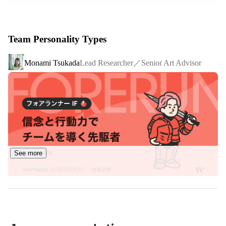
生活の中にアートを散りばめるために、ホテルや商業施
設、オフィスなどの空間をプロデュースする

Team Personality Types
■Services

Lead Researcher／Senior Art Advisor
Monami Tsukada
【ArtSticker事業】とは

「ArtSticker」は、アートに出会う機会と、対話を楽しむ
場所を提供し、アート鑑賞の「一連の体験をつなぐ」プラ
ットフォーム。The Chain Museumは2019年8月の正式ロ
ーンチから、日々ArtStickerをアップデートし続けていま
す。

著名アーティストから注目の若手アーティストの作品ま
で、幅広く収録。作品のジャンルも、インスタレーショ
See more
ン、絵画、パフォーミングアーツなど、多岐にわたってい
ます。

ArtStickerはいつでも・どこでも・誰でもアートと出会え
る場所として、現在20万人を超えるアートラバーが集う
コミュニティです。
