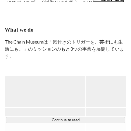
にてディスプレイ制作とCSを担う。2021年7月よりThe 
Chain Museumへ出向、REAL by ArtStickerの実務に携わ
る。
What we do
The Chain Museumは「気付きのトリガーを、芸術にも生
活にも。」のミッションのもと3つの事業を展開していま
す。

【ArtSticker事業】

気付きのトリガーを世界中に伝播させるために、アーティ
ストと鑑賞者の新しい関係性が生まれる場をつくる

【Gallery事業】

アートとのより多様な関わり方を提案するために、自らが
展示を企画しギャラリーを運営する

Continue to read
【Coordination事業】
