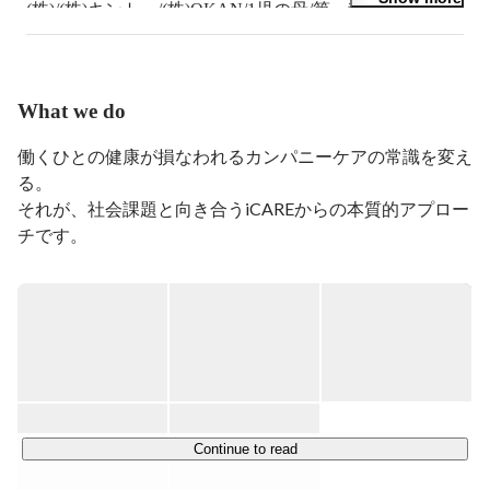
(株)/(株)キントー/(株)OKAN/1児の母/第一種衛生管理者/
健康経営アドバイザー/食生活アドバイザー/日本茶アド
バイザー
What we do
働くひとの健康が損なわれるカンパニーケアの常識を変え
る。

それが、社会課題と向き合うiCAREからの本質的アプロー
チです。

企業が働くひとのために行う健康づくり。

iCAREはこの一連の活動を総称して「カンパニーケア」と
名付け、そこに携わる

人事・産業医・産業保健看護職・管理監督者・上司の活躍
を日々支えています。

彼らがもっと輝くことで、働くひとの健康に関する環境や
Continue to read
仕組みが変わり、
