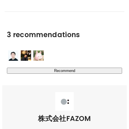
ているメンバーをサポートしやすくし、モチベーションや
一体感を生み出します。

コロナ以降の変化が求められる労働環境において、どんな
3 recommendations
業界・組織においても、「これからのチームをつくりた
い」と思われる方々にとって、スタンダードとなるサービ
スを目指しています。
Recommend
株式会社FAZOM