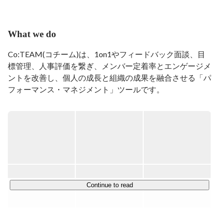
サラリーマン時代も、起業してからも、チームづくりに
失敗してきた経験から、組織のエンゲージメントを育成
What we do
する「Co:TEAM」というサービスを展開中。

https://coteam.jp/

Co:TEAM(コチーム)は、1on1やフィードバック面談、目
経営陣・マネージャー・同僚との「高頻度 & オープ
標管理、人事評価を繋ぎ、メンバー定着率とエンゲージメ
ン」な対話により、継続的にパフォーマンスを高めて、
ントを改善し、個人の成長と組織の成果を融合させる「パ
楽しく成果をあげられるチームをもっとこの国に増やし
フォーマンス・マネジメント」ツールです。
ていきたいと思っています。
https://coteam.jp/
パフォーマンス・マネジメントは日本ではまだ浸透してい
ませんが、2014年にadobe社が体系化してから、北米中心
に加速的に導入が進みつつありFortune500の30%が導入し
ている、「NextOKR」とも呼べる最先端のマネジメント
手法です。※「ノーレイティング」と呼ばれることもあり
ます。

Continue to read
チームに発生する様々なズレを「マネジメント・HR・ヘ
ルスケア」の各データから検知し、周囲の人たちが今困っ