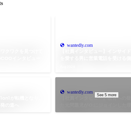
ts
wantedly.com
】ワクワクを見つけて
【社員インタビュー】インサイ
のCOOインタビュー
を愛する男に営業電話を受ける
話を聞いてみた
Aug 2024
wantedly.com
See 5 more
1on1が転機となり、
【社員インタビュー】教育への
開発の道へ
た元問題児がO:にジョインした