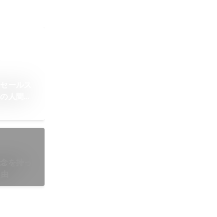
ドセールス
側の人間が
疑念を持っ
理由