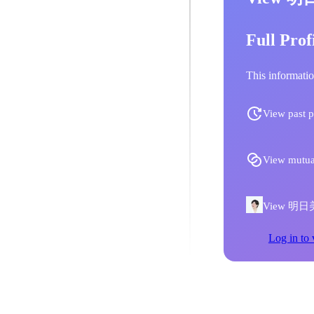
Full Prof
This informatio
View past p
View mutua
View 明日美 
Log in to 