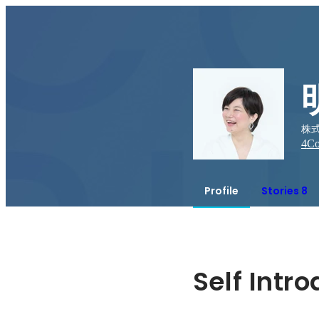
株
4
Co
Profile
Stories 8
Self Intr