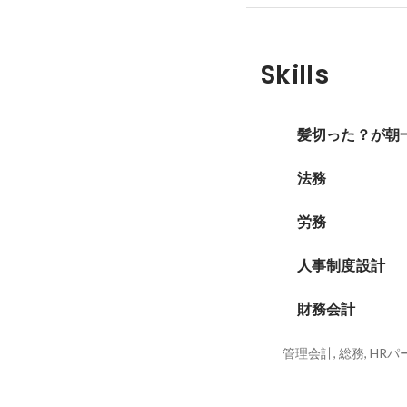
Skills
髪切った？が朝
法務
労務
人事制度設計
財務会計
管理会計, 総務, HR