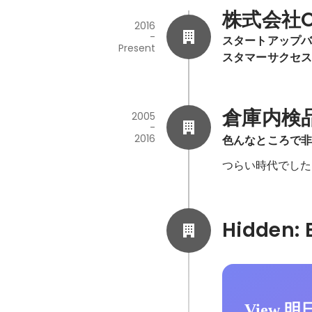
株式会社O
2016
-
スタートアップバ
Present
スタマーサクセ
倉庫内検
2005
-
2016
色んなところで
つらい時代でした
View 明