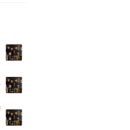
を
へ
:
が
・