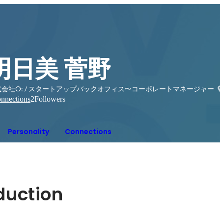
明日美 菅野
式会社O: / スタートアップバックオフィス〜コーポレートマネージャー
nnections
2
Followers
Personality
Connections
oduction