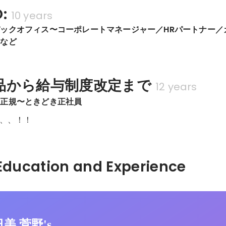
:
10 years
ックオフィス〜コーポレートマネージャー／HRパートナー／
スなど
品から給与制度改定まで
12 years
非正規〜ときどき正社員
、、！！
Hidden: Education and Experience	
日美 菅野's