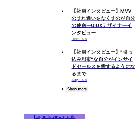
【社員インタビュー】MVV
のすれ違いをなくすのが自
の使命ーUIUXデザイナーイ
ンタビュー
Dec 2024
【社員インタビュー】”引っ
込み思案”な自分がインサイ
ドセールスを愛するように
るまで
Aug 2024
Show more
Log in to view profile