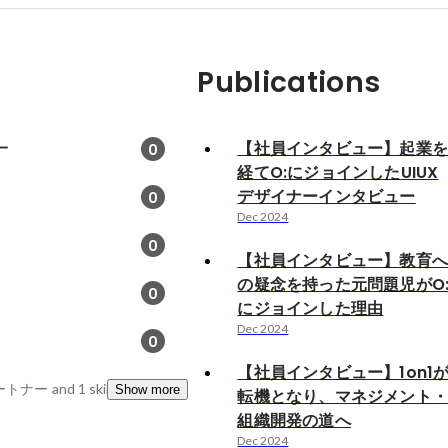
Publications
一
【社員インタビュー】起業
0
経てO:にジョインしたUIUX
デザイナーインタビュー
0
Dec 2024
0
【社員インタビュー】教育
の疑念を持った元問題児がO
0
にジョインした理由
Dec 2024
0
【社員インタビュー】1on1
パートナー
and 1 skills
Show more
転機となり、マネジメント
組織開発の道へ
Dec 2024