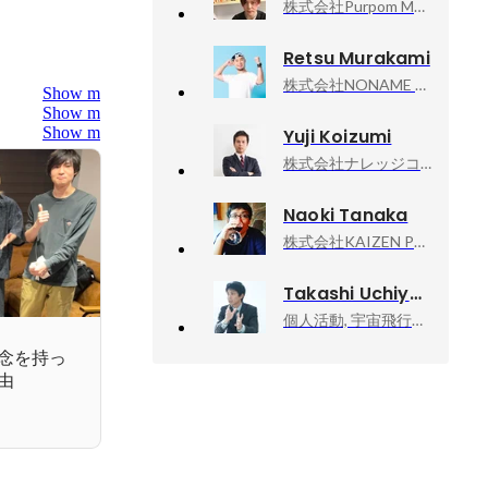
株式会社Purpom Media Lab, 代表取締役
Retsu Murakami
株式会社NONAME Produce, 代表取締役社長
Show more
Show more
Show more
Yuji Koizumi
株式会社ナレッジコミュニケーション, 取締役副社長COO
Naoki Tanaka
株式会社KAIZEN PLATFORM, グループマネージャー
Takashi Uchiyama
個人活動, 宇宙飛行士挑戦エバンジェリスト
念を持っ
由