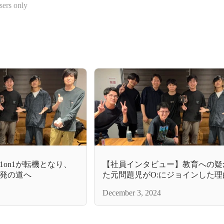
sers only
on1が転機となり、
【社員インタビュー】教育への疑
発の道へ
た元問題児がO:にジョインした理
December 3, 2024