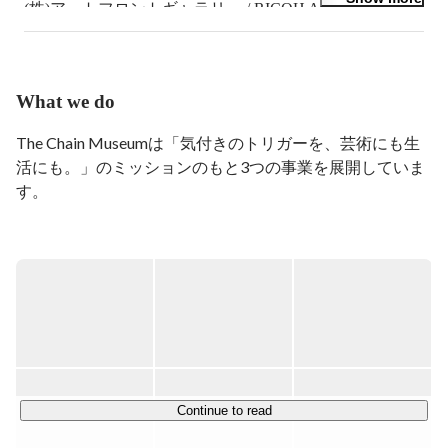
(株)アートフロントギャラリー / RICOH ART GALLERY 
/ 2023年3月よりThe Chain Museumに参画。

アートキュレーション、コンサルティング、ギャラリー
運営、作品の管理など。

What we do
like 　 ：アート、建築、ファッション、音楽、スポー
ツ、生物(特に海洋生物)、環境科学、お鮨、コーヒー、
The Chain Museumは「気付きのトリガーを、芸術にも生
漫画(HUNTER×HUNTER、名探偵コナン)。

活にも。」のミッションのもと3つの事業を展開していま
趣味　：美術館賞、旅行、料理、サーフィン、映画鑑
す。

賞、漫画。

言葉　：優游涵泳。
【ArtSticker事業】

気付きのトリガーを世界中に伝播させるために、アーティ
ストと鑑賞者の新しい関係性が生まれる場をつくる

【Gallery事業】

アートとのより多様な関わり方を提案するために、自らが
展示を企画しギャラリーを運営する

Continue to read
【Coordination事業】
