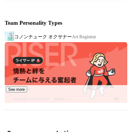
生活の中にアートを散りばめるために、ホテルや商業施
設、オフィスなどの空間をプロデュースする

Team Personality Types
■Services

コノンチューク オクサナー
Art Registrar
【ArtSticker事業】とは

「ArtSticker」は、アートに出会う機会と、対話を楽しむ
場所を提供し、アート鑑賞の「一連の体験をつなぐ」プラ
ットフォーム。The Chain Museumは2019年8月の正式ロ
ーンチから、日々ArtStickerをアップデートし続けていま
す。

著名アーティストから注目の若手アーティストの作品ま
で、幅広く収録。作品のジャンルも、インスタレーショ
See more
ン、絵画、パフォーミングアーツなど、多岐にわたってい
ます。

ArtStickerはいつでも・どこでも・誰でもアートと出会え
る場所として、現在20万人を超えるアートラバーが集う
コミュニティです。
