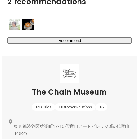
2 recommendations
気付きのトリガーを世界中に伝播させるために、The 
Chain MuseumはArtStickerから生まれる繋がり、学びを他
の事業にも活かしています。

　ArtSticker Webサイト：
https://artsticker.app/
Recommend
【Gallery事業】とは

アートと出会い、表現に触れた人たちが思わず語り合いた
くなるアートスペース。The Chain Musemの運営するギャ
ラリーの特徴です。

ArtStickerでのオンライン体験とリアルな場所での時間が
交錯する場所として。そして、現代アートの魅力の一つで
The Chain Museum
ある「鑑賞者がそれぞれ全く違うことを感じても良い」と
いう余白を共有する空間として。The Chain Museumはそ
ToB Sales
Customer Relations
+
8
んなギャラリーの数々を各所でプロデュースしています。

　運営中の常設ギャラリー

東京都渋谷区猿楽町17-10 代官山アートビレッジ3階 代官山
　▼GALLERY ROOM・A（浅草）

TOKO
https://artsticker.app/events/371