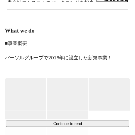
券会社のシステムのバックエンドを担当。その後フロン
トエンドエンジニアに転向し、Adobe AIRを中心にアプ
リ開発を行う。Webサービス事業部長を務め、新規Web
サービスの企画/開発/運用の全てに携わった後、2015年6
月よりランサーズ株式会社にジョインし同年8月より
What we do
CTO。企画部長等も歴任し、2018年4月より開発執行役
員を務める。2019年1月、ランサーズとパーソルの合弁
■事業概要

会社であるシェアフル株式会社を立ち上げ、取締役に就
任。2020年4月よりシェアフル社の副社長に就任し全体
パーソルグループで2019年に設立した新規事業！

の執行責任を担う。2023年4月より同社代表取締役社長

https://sharefull.com/
「スキマ時間にはたらきたい個人」と「この日・この時間
だけはたらいて欲しい企業」をつなぐ

人材活用プラットフォームアプリ『シェアフル』を展開し
ています。

現在、アプリの登録者数1000万人

注釈：※App StoreおよびGoogle Play Storeからのダウンロ
ード数合計（2025年5月時点）

Continue to read
個人はアプリからはたらきたい条件の求人を探し、
