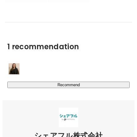
面接や履歴書なしですぐに応募・就業することができ、

企業はWebから即時に1日単位で求人掲載できるので、す
ぐに人材を採用することが可能です。

またスキマバイトの『シェアフル』での就業経験を活かし
て正社員としての就職を支援する『シェアフルエージェン
1 recommendation
ト』や、法人に向けシフト管理のDXや最適な人材配置を
支援する『シェアフルシフト』など複数のサービスを展開
し、単なるスポットバイトだけではない価値を提供してい
https://sharefull.com/
Recommend
シェアフルのカルチャーデックやサービスについては

https://sharefull.com/recruit/
https://www.wantedly.com/stories/s/sharefull_interview
シェアフル株式会社