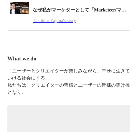
新感覚の漫画賞番組「設定さん。」Youtubeで配信中！

なぜ私がマーケターとして「Marketeer(マーケティア)」に掲載いただけたのか？
https://youtu.be/7QcT6L9arls

Takahiro Yajima's story
金融会社を経て、2005年よりインターネット業界へ。

・フルスピード（メディア営業企画→SEOグループ長＆
SEM研究室室長）2005年～2008年

 ・サイジニア （営業部長→事業開発部長→CMO）2008年
～2015年

・Fringe81：現Unipos（GM）2015年～2017年

What we do
・IMJ：現アクセンチュア（シニアビジネスプロデューサ
ー）2017年～2019年

「ユーザーとクリエイターが楽しみながら、幸せに生きて
Webマーケティング、アドテクノロジーサービス、DXコ
いける社会にする」

ンサルティングや新規ビジネスの立ち上げに従事し、

売上0円のベンチャー企業で上場するまでや、大手企業の
私たちは、クリエイターの皆様とユーザーの皆様の架け橋
コンサルなど幅広く経験しました。

となり、

日本が誇る文化を国内外に発信し、夢と感動をお届けする
2019年、株式会社エイシスに入社。（2021年12月にviviON
ことで、

グループとして再編になり、現職のままです。）

viviONに関わる全ての人々を幸せにし、世の中に貢献し
ゼネラルマネージャーとしてマーケティング部、コンテン
ます。

ツ制作部、コーポレート部の3部門を管掌。

コアなファンが集まる2次元コンテンツの老舗ECサービス