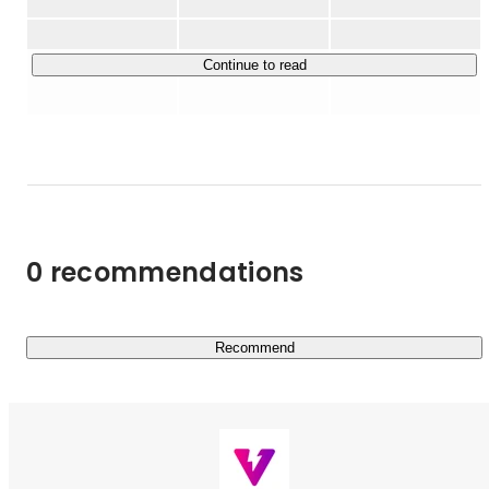
「DLsite」の運営、作品のプロデュース、人事採用戦略な
どの全体戦略を担当し、

2025年度のグループ総売上高は639億円を突破しました。

2020年4月より、グループ会社トライシスの取締役を兼任

ご利用ユーザー数1,685万人、お取り扱い作品数209万作
Continue to read
2021年4月より、グループ会社forcsの取締役を兼任

品、お取引クリエイター・法人数は15.2万と皆様に支えら
現在はviviONグループ全体の、マーケティング・コンテン
れ、事業を拡大してきました。

ツ制作部門をGMとして管掌してます。

さらなる成長のために、電子コミックサービス
記事

「comipo」、クリエイター向けサービス「GENSEKI」、
「すべてはユーザー起点。コアで良質なコンテンツをどう
紙書籍出版レーベル「viviON THOTH」、VTuberプロダ
世の中に広めていくか｜老舗の二次元コンテンツ
クション「あおぎり高校」など、新規サービスやコンテン
EC「DLsite」GMの谷島貴弘さん」

ツの企画・開発に積極的に取り組んでいます。
https://marketeer.jp/yajima/
0 recommendations
Recommend