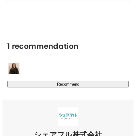
護、観光業など案件の種類は拡大中です！

多様な就業案件と、スキルを持ち合わせたユーザーが多数
https://sharefull.com/
1 recommendation
■参考記事～社員インタビュー記事～

代表インタビュー：ミッション到達のための新たな行動指
https://www.wantedly.com/companies/sharefull/post_article
s/941457
Recommend
シェアフルのオフィスが『IBASHO.』にインタビュー掲載
https://www.wantedly.com/companies/sharefull/post_article
s/933005
シェアフル株式会社