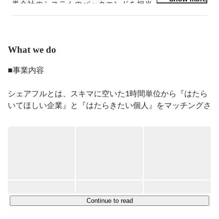
券会社のシステムのバックエンドを担当。その後フロン
トエンドエンジニアに転向し、Adobe AIRを中心にアプ
リ開発を行う。Webサービス事業部長を務め、新規Web
サービスの企画/開発/運用の全てに携わった後、2015年6
月よりランサーズ株式会社にジョインし同年8月より
What we do
CTO。企画部長等も歴任し、2018年4月より開発執行役
員を務める。2019年1月、ランサーズとパーソルの合弁
■事業内容

会社であるシェアフル株式会社を立ち上げ、取締役に就
任。2020年4月よりシェアフル社の副社長に就任し全体
シェアフルとは、スキマに空いた1時間単位から『はたら
の執行責任を担う。2023年4月より同社代表取締役社長

いてほしい企業』と『はたらきたい個人』をマッチングさ
https://sharefull.com/
せるプラットフォームを提供しています。

「doda」や「テンプスタッフ」など総合人材サービスを
展開するパーソルホールディングスの新規事業会社で、グ
ループからの大きな投資を受け急成長しています。

今年でサービスインから5周年を迎えており、

アプリダウンロード数が850万件を突破！（2024年12月
現在）

Continue to read
飲食・販売業や倉庫での軽作業をはじめとし、保育や介